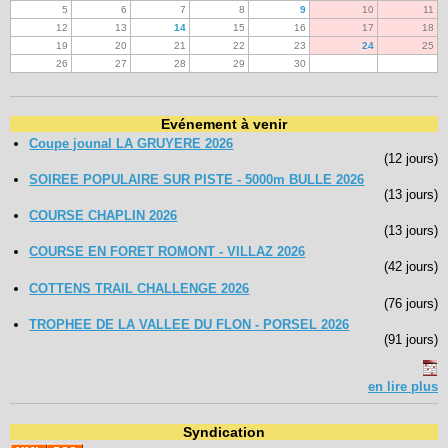
5
6
7
8
9
10
11
12
13
14
15
16
17
18
19
20
21
22
23
24
25
26
27
28
29
30
Evénement à venir
Coupe jounal LA GRUYERE 2026
(12 jours)
SOIREE POPULAIRE SUR PISTE - 5000m BULLE 2026
(13 jours)
COURSE CHAPLIN 2026
(13 jours)
COURSE EN FORET ROMONT - VILLAZ 2026
(42 jours)
COTTENS TRAIL CHALLENGE 2026
(76 jours)
TROPHEE DE LA VALLEE DU FLON - PORSEL 2026
(91 jours)
en lire plus
Syndication