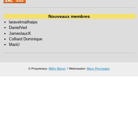
Nouveaux membres
laravelmailhaips
DanielVed
JameslaucK
Colliard Dominique
ManU
© Proprietary:
Willy Moret
/ Webmaster:
Marc Perroulaz