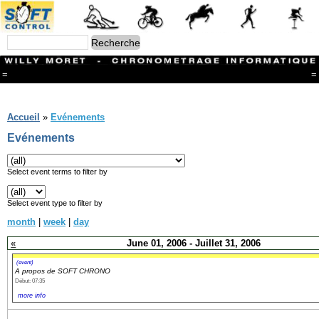
=
=
Menu
Branches
Accueil
»
Evénements
CONTACT
Evénements
FriRun Cup
Ski ALPIN
Triathlon
Select event terms to filter by
Ski Nordique
Courses à pieds
Select event type to filter by
VTT
month
|
week
|
day
Athlétisme
Slalom In-Line
«
June 01, 2006 - Juillet 31, 2006
Caisse à savon
Coupe "Journal La Gruyère"
(event)
A propos de SOFT CHRONO
Hippisme
Début: 07:35
Marche
more info
Archives