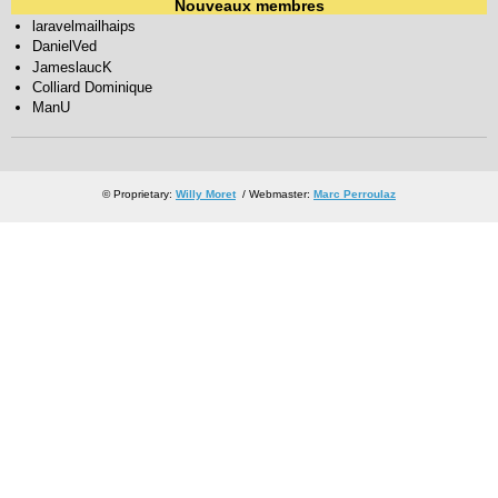
Nouveaux membres
laravelmailhaips
DanielVed
JameslaucK
Colliard Dominique
ManU
© Proprietary:
Willy Moret
/ Webmaster:
Marc Perroulaz