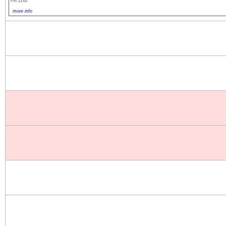
Fin: 21:00
more info