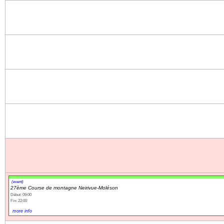
(event)
27ème Course de montagne Neirivue-Moléson
Début: 09:00
Fin: 22:00
more info