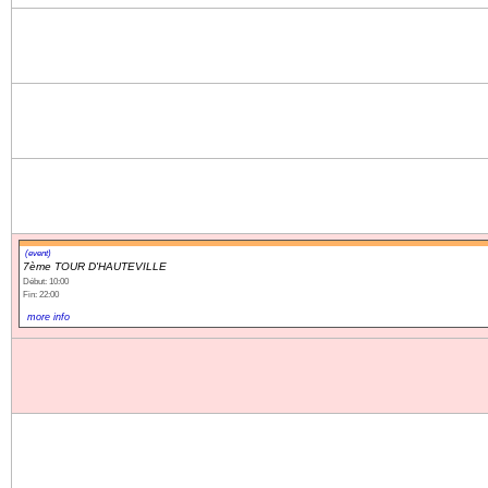
(event)
7ème TOUR D'HAUTEVILLE
Début: 10:00
Fin: 22:00
more info