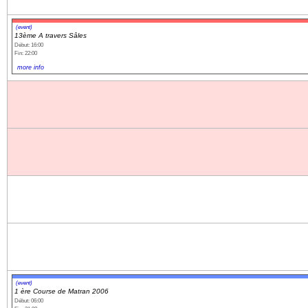
(event)
13ème A travers Sâles
Début: 16:00
Fin: 22:00
more info
(event)
1 ère Course de Matran 2006
Début: 06:00