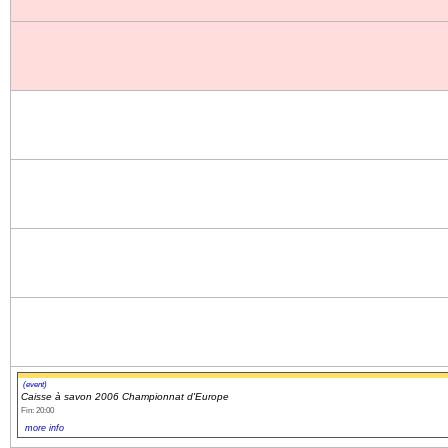
(event)
Caisse à savon 2006 Championnat d'Europe
Fin: 20:00
more info