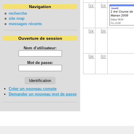
12
13
Navigation
(event)
1 ère Course de
recherche
Matran 2006
site map
Début: 06:00
messages récents
Fin: 21:00
19
20
Ouverture de session
Nom d'utilisateur:
26
27
Mot de passe:
Créer un nouveau compte
Demander un nouveau mot de passe