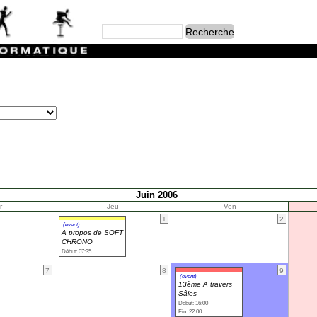
Juin 2006
r
Jeu
Ven
1
2
(event)
A propos de SOFT
CHRONO
Début: 07:35
7
8
9
(event)
13ème A travers
Sâles
Début: 16:00
Fin: 22:00