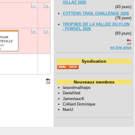
VILLAZ 2026
17
18
(43 jours)
COTTENS TRAIL CHALLENGE 2026
(78 jours)
TROPHEE DE LA VALLEE DU FLON
- PORSEL 2026
24
25
(93 jours)
 TOUR
TEVILLE
0:00
en lire plus
0
Syndication
Nouveaux membres
laravelmailhaips
DanielVed
JameslaucK
Colliard Dominique
ManU