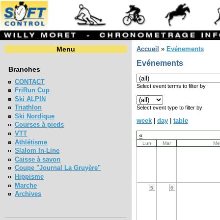
Menu
Accueil
»
Evénements
Evénements
Branches
CONTACT
Select event terms to filter by
FriRun Cup
Ski ALPIN
Triathlon
Select event type to filter by
Ski Nordique
week
|
day
|
table
Courses à pieds
VTT
«
Athlétisme
Lun
Mar
Me
Slalom In-Line
Caisse à savon
Coupe "Journal La Gruyère"
Hippisme
Marche
5
6
Archives