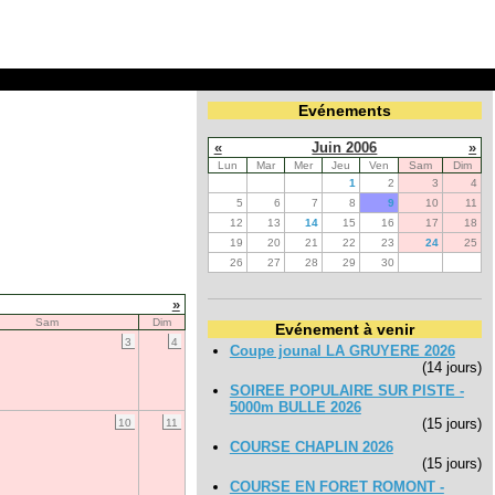
Evénements
«
Juin 2006
»
Lun
Mar
Mer
Jeu
Ven
Sam
Dim
1
2
3
4
5
6
7
8
9
10
11
12
13
14
15
16
17
18
19
20
21
22
23
24
25
26
27
28
29
30
»
Sam
Dim
Evénement à venir
3
4
Coupe jounal LA GRUYERE 2026
(14 jours)
SOIREE POPULAIRE SUR PISTE -
5000m BULLE 2026
(15 jours)
10
11
COURSE CHAPLIN 2026
(15 jours)
COURSE EN FORET ROMONT -