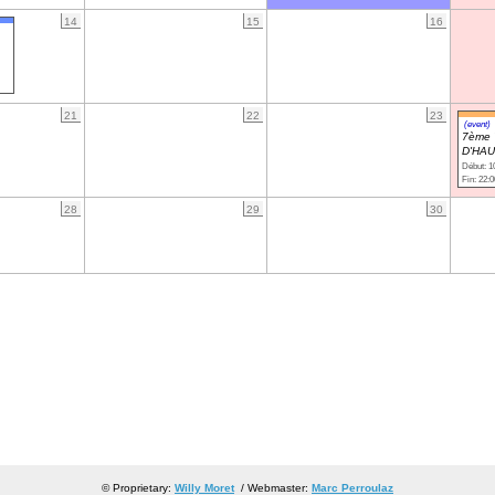
14
15
16
21
22
23
(event)
7ème
D'HAU
Début: 1
Fin: 22:0
28
29
30
© Proprietary:
Willy Moret
/ Webmaster:
Marc Perroulaz