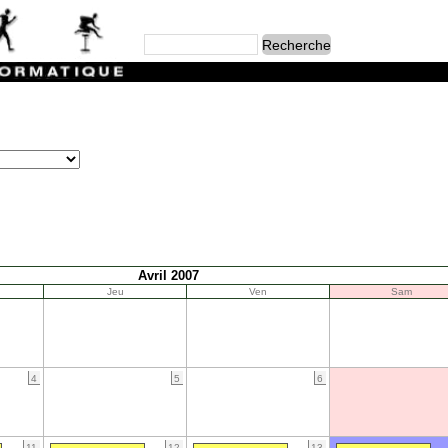
Avril 2007
Jeu
Ven
Sam
4
5
6
11
12
13