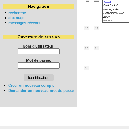
(event)
Paddock du
Navigation
manège de
recherche
Bouleyres Bulle
2007
site map
Fin: 21:00
messages récents
16
17
Ouverture de session
Nom d'utilisateur:
23
24
Mot de passe:
30
Créer un nouveau compte
Demander un nouveau mot de passe