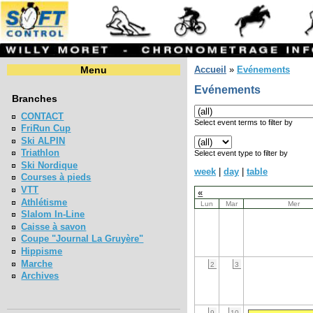
Menu
Accueil
»
Evénements
Evénements
Branches
CONTACT
Select event terms to filter by
FriRun Cup
Ski ALPIN
Triathlon
Select event type to filter by
Ski Nordique
week
|
day
|
table
Courses à pieds
VTT
«
Athlétisme
Lun
Mar
Mer
Slalom In-Line
Caisse à savon
Coupe "Journal La Gruyère"
Hippisme
Marche
2
3
Archives
9
10