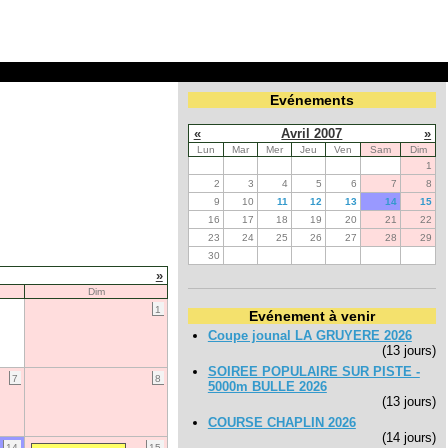
Evénements
«
Avril 2007
»
Lun
Mar
Mer
Jeu
Ven
Sam
Dim
1
2
3
4
5
6
7
8
9
10
11
12
13
14
15
16
17
18
19
20
21
22
23
24
25
26
27
28
29
30
»
Dim
1
Evénement à venir
Coupe jounal LA GRUYERE 2026
(13 jours)
SOIREE POPULAIRE SUR PISTE -
7
8
5000m BULLE 2026
(13 jours)
COURSE CHAPLIN 2026
(14 jours)
14
15