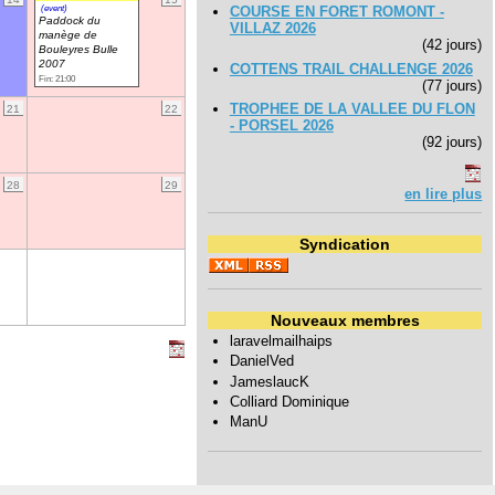
(event)
COURSE EN FORET ROMONT -
Paddock du
VILLAZ 2026
manège de
(42 jours)
Bouleyres Bulle
2007
COTTENS TRAIL CHALLENGE 2026
Fin: 21:00
(77 jours)
TROPHEE DE LA VALLEE DU FLON
21
22
- PORSEL 2026
(92 jours)
28
29
en lire plus
Syndication
Nouveaux membres
laravelmailhaips
DanielVed
JameslaucK
Colliard Dominique
ManU