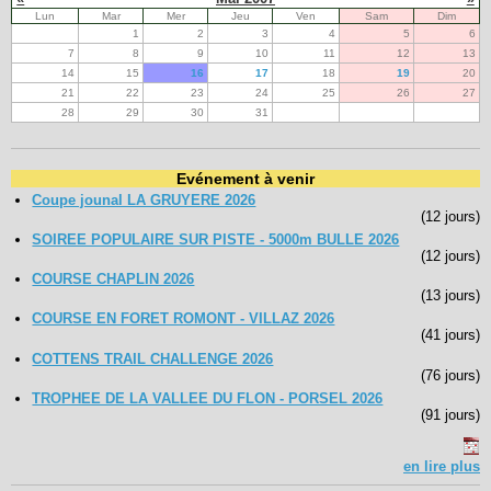
Lun
Mar
Mer
Jeu
Ven
Sam
Dim
1
2
3
4
5
6
7
8
9
10
11
12
13
14
15
16
17
18
19
20
21
22
23
24
25
26
27
28
29
30
31
Evénement à venir
Coupe jounal LA GRUYERE 2026
(12 jours)
SOIREE POPULAIRE SUR PISTE - 5000m BULLE 2026
(12 jours)
COURSE CHAPLIN 2026
(13 jours)
COURSE EN FORET ROMONT - VILLAZ 2026
(41 jours)
COTTENS TRAIL CHALLENGE 2026
(76 jours)
TROPHEE DE LA VALLEE DU FLON - PORSEL 2026
(91 jours)
en lire plus