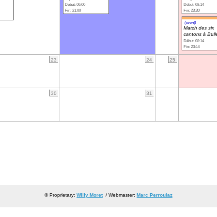
Début: 06:00
Début: 08:14
Fin: 21:00
Fin: 23:30
(event)
Match des six
cantons à Bull
Début: 08:14
Fin: 23:14
23
24
25
30
31
© Proprietary:
Willy Moret
/ Webmaster:
Marc Perroulaz