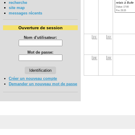
recherche
relais à Bulle
Début: 17:00
site map
Fin: 23:15
messages récents
Ouverture de session
Nom d'utilisateur:
21
22
Mot de passe:
28
29
Créer un nouveau compte
Demander un nouveau mot de passe