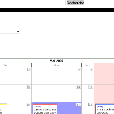
Mai 2007
Mer
Jeu
Ven
2
3
4
9
10
11
16
17
18
(event)
(event)
s
33ème Course des
VTT La Glânoi
de
3 ponts Broc 2007
Ursy 2007