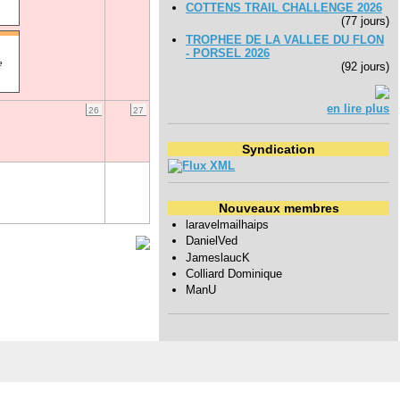
COTTENS TRAIL CHALLENGE 2026
(77 jours)
TROPHEE DE LA VALLEE DU FLON
- PORSEL 2026
e
(92 jours)
en lire plus
26
27
Syndication
Nouveaux membres
laravelmailhaips
DanielVed
JameslaucK
Colliard Dominique
ManU