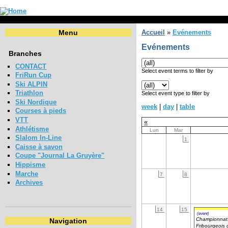
Menu
Accueil
»
Evénements
Evénements
Branches
CONTACT
Select event terms to filter by
FriRun Cup
Ski ALPIN
Triathlon
Select event type to filter by
Ski Nordique
week
|
day
|
table
Courses à pieds
VTT
«
Athlétisme
Lun
Mar
Slalom In-Line
1
Caisse à savon
Coupe "Journal La Gruyère"
Hippisme
Marche
7
8
Archives
14
15
(event)
Championnat
Navigation
Fribourgeois 