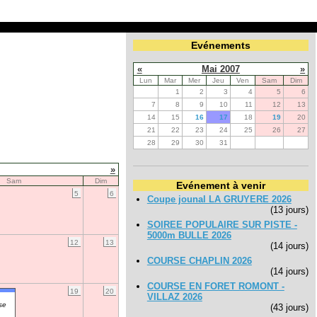
Evénements
«
Mai 2007
»
Lun
Mar
Mer
Jeu
Ven
Sam
Dim
1
2
3
4
5
6
7
8
9
10
11
12
13
14
15
16
17
18
19
20
21
22
23
24
25
26
27
28
29
30
31
»
Sam
Dim
Evénement à venir
5
6
Coupe jounal LA GRUYERE 2026
(13 jours)
SOIREE POPULAIRE SUR PISTE -
5000m BULLE 2026
12
13
(14 jours)
COURSE CHAPLIN 2026
(14 jours)
COURSE EN FORET ROMONT -
19
20
VILLAZ 2026
se
(43 jours)