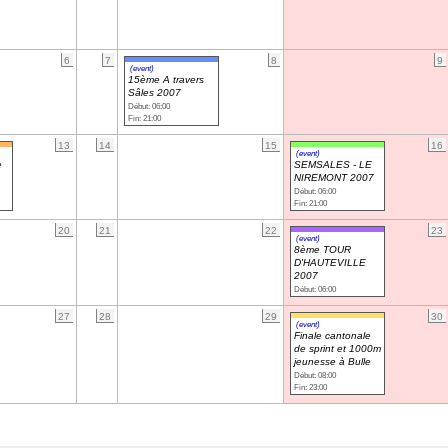
6
7
8
9
(event)
15ème A travers
Sâles 2007
Début: 06:00
Fin: 21:00
13
14
15
16
(event)
e
SEMSALES - LE
NIREMONT 2007
Début: 06:00
Fin: 21:00
20
21
22
23
(event)
8ème TOUR
D'HAUTEVILLE
2007
Début: 06:00
27
28
29
30
(event)
Finale cantonale
de sprint et 1000m
jeunesse à Bulle
Début: 08:00
Fin: 23:00