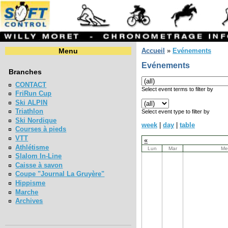
Menu
Accueil
»
Evénements
Evénements
Branches
CONTACT
Select event terms to filter by
FriRun Cup
Ski ALPIN
Triathlon
Select event type to filter by
Ski Nordique
week
|
day
|
table
Courses à pieds
VTT
«
Athlétisme
Lun
Mar
Me
Slalom In-Line
Caisse à savon
Coupe "Journal La Gruyère"
Hippisme
Marche
Archives