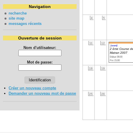
Navigation
recherche
site map
4
5
messages récents
Ouverture de session
11
12
(event)
Nom d'utilisateur:
2 ème Course d
Matran 2007
Début: 06:00
Fin: 21:00
Mot de passe:
18
19
Créer un nouveau compte
Demander un nouveau mot de passe
25
26