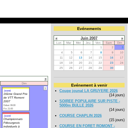
Evénements
«
Juin 2007
»
Lun
Mar
Mer
Jeu
Ven
Sam
Dim
1
2
3
4
5
6
7
8
9
10
11
12
13
14
15
16
17
18
19
20
21
22
23
24
25
26
27
28
29
30
»
Dim
Evénement à venir
3
Coupe jounal LA GRUYERE 2026
(event)
16ème Grand Prix
(14 jours)
de VTT Romont
SOIREE POPULAIRE SUR PISTE -
2007
5000m BULLE 2026
Début: 06:00
Fin: 21:00
(14 jours)
COURSE CHAPLIN 2026
(event)
Championnats
(15 jours)
Fribourgeois
COURSE EN FORET ROMONT -
individuels à