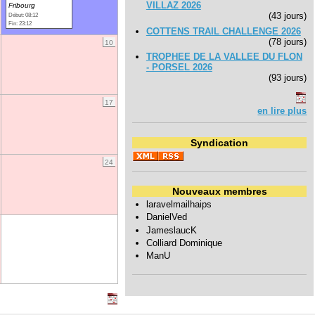
VILLAZ 2026
Fribourg
(43 jours)
Début: 08:12
Fin: 23:12
COTTENS TRAIL CHALLENGE 2026
(78 jours)
10
TROPHEE DE LA VALLEE DU FLON
- PORSEL 2026
(93 jours)
17
en lire plus
Syndication
24
Nouveaux membres
laravelmailhaips
DanielVed
JameslaucK
Colliard Dominique
ManU