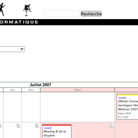
Juillet 2007
Jeu
Ven
Sam
(event)
28ème Cours
montagne Neir
Moléson 200
Début: 06:00
Fin: 21:00
4
5
6
7
(event)
Meeting B de la
Gruyère