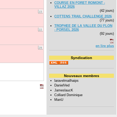
COURSE EN FORET ROMONT -
VILLAZ 2026
(42 jours)
15
COTTENS TRAIL CHALLENGE 2026
(77 jours)
TROPHEE DE LA VALLEE DU FLON
- PORSEL 2026
22
(92 jours)
en lire plus
29
Syndication
Nouveaux membres
laravelmailhaips
DanielVed
JameslaucK
Colliard Dominique
ManU