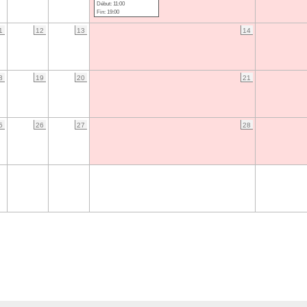
Début: 11:00
Fin: 19:00
1
12
13
14
8
19
20
21
5
26
27
28