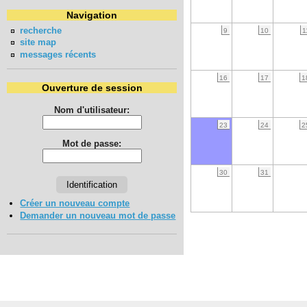
Navigation
recherche
9
10
1
site map
messages récents
16
17
1
Ouverture de session
Nom d'utilisateur:
23
24
2
Mot de passe:
30
31
Créer un nouveau compte
Demander un nouveau mot de passe