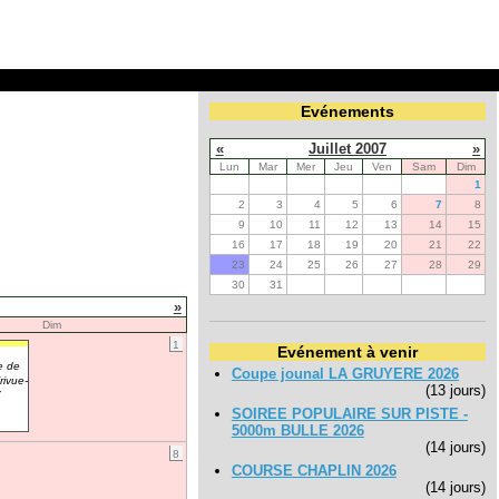
Evénements
«
Juillet 2007
»
Lun
Mar
Mer
Jeu
Ven
Sam
Dim
1
2
3
4
5
6
7
8
9
10
11
12
13
14
15
16
17
18
19
20
21
22
23
24
25
26
27
28
29
30
31
»
Dim
1
Evénement à venir
e de
Coupe jounal LA GRUYERE 2026
ivue-
(13 jours)
7
SOIREE POPULAIRE SUR PISTE -
5000m BULLE 2026
(14 jours)
8
COURSE CHAPLIN 2026
(14 jours)