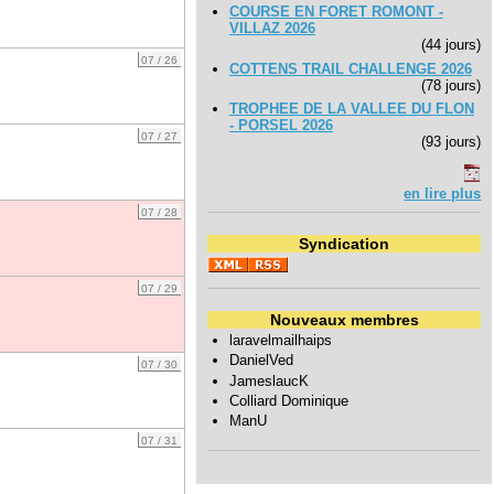
COURSE EN FORET ROMONT -
VILLAZ 2026
(44 jours)
07 / 26
COTTENS TRAIL CHALLENGE 2026
(78 jours)
TROPHEE DE LA VALLEE DU FLON
- PORSEL 2026
07 / 27
(93 jours)
en lire plus
07 / 28
Syndication
07 / 29
Nouveaux membres
laravelmailhaips
DanielVed
07 / 30
JameslaucK
Colliard Dominique
ManU
07 / 31