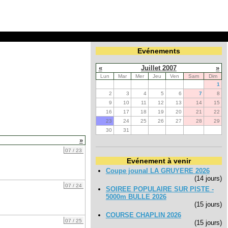
Evénements
«
Juillet 2007
»
Lun
Mar
Mer
Jeu
Ven
Sam
Dim
1
2
3
4
5
6
7
8
9
10
11
12
13
14
15
16
17
18
19
20
21
22
23
24
25
26
27
28
29
30
31
»
07 / 23
Evénement à venir
Coupe jounal LA GRUYERE 2026
(14 jours)
07 / 24
SOIREE POPULAIRE SUR PISTE -
5000m BULLE 2026
(15 jours)
COURSE CHAPLIN 2026
07 / 25
(15 jours)