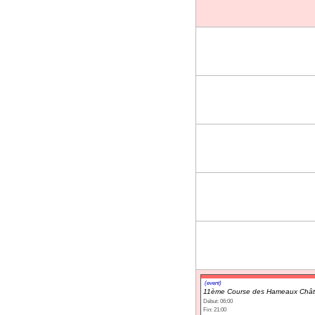
(event)
11ème Course des Hameaux Châte
Début: 06:00
Fin: 21:00