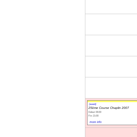
(event)
25ème Course Chaplin 2007
Début: 06:00
Fin: 21:00
more info