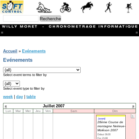
=
=
Menu
Branches
Accueil
»
Evénements
CONTACT
Evénements
FriRun Cup
Ski ALPIN
Triathlon
Select event terms to filter by
Ski Nordique
Courses à pieds
Select event type to filter by
VTT
week
|
day
|
table
Athlétisme
Slalom In-Line
«
Juillet 2007
»
Caisse à savon
Lun
Mar
Mer
Jeu
Ven
Sam
Dim
Coupe "Journal La Gruyère"
1
Hippisme
(event)
28ème Course de
Marche
montagne Neirivue-
Archives
Moléson 2007
Début: 06:00
Fin: 21:00