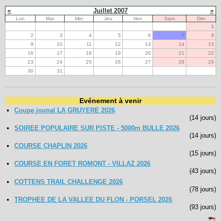
«
Juillet 2007
»
Lun
Mar
Mer
Jeu
Ven
Sam
Dim
1
2
3
4
5
6
7
8
9
10
11
12
13
14
15
16
17
18
19
20
21
22
23
24
25
26
27
28
29
30
31
Evénement à venir
Coupe jounal LA GRUYERE 2026
(14 jours)
SOIREE POPULAIRE SUR PISTE - 5000m BULLE 2026
(14 jours)
COURSE CHAPLIN 2026
(15 jours)
COURSE EN FORET ROMONT - VILLAZ 2026
(43 jours)
COTTENS TRAIL CHALLENGE 2026
(78 jours)
TROPHEE DE LA VALLEE DU FLON - PORSEL 2026
(93 jours)