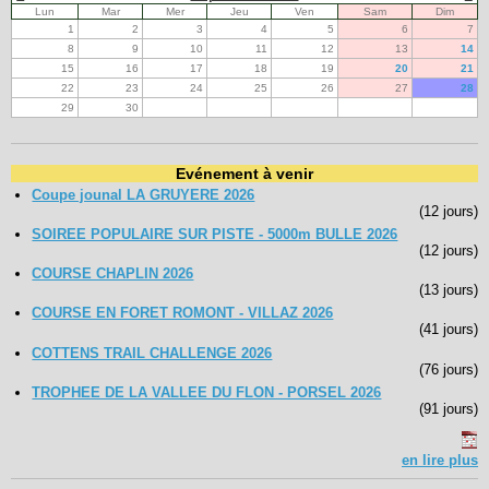
Lun
Mar
Mer
Jeu
Ven
Sam
Dim
1
2
3
4
5
6
7
8
9
10
11
12
13
14
15
16
17
18
19
20
21
22
23
24
25
26
27
28
29
30
Evénement à venir
Coupe jounal LA GRUYERE 2026
(12 jours)
SOIREE POPULAIRE SUR PISTE - 5000m BULLE 2026
(12 jours)
COURSE CHAPLIN 2026
(13 jours)
COURSE EN FORET ROMONT - VILLAZ 2026
(41 jours)
COTTENS TRAIL CHALLENGE 2026
(76 jours)
TROPHEE DE LA VALLEE DU FLON - PORSEL 2026
(91 jours)
en lire plus