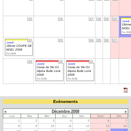
Navigation
15
16
17
18
19
20
recherche
(event)
site map
18èm
NOEL 
messages récents
Fin: 03:0
22
23
24
25
26
27
(event)
Ouverture de session
18ème COUPE DE
NOEL 2008
Nom d'utilisateur:
Fin: 03:00
29
30
31
(event)
(event)
Camp de Ski OJ
Camp de Ski OJ
Mot de passe:
Alpina Bulle Lenk
Alpina Bulle Lenk
2008
2008
Fin: 01:00
Fin: 01:00
Créer un nouveau compte
Demander un nouveau mot de passe
Evénements
«
Décembre 2008
»
Lun
Mar
Mer
Jeu
Ven
Sam
Dim
1
2
3
4
5
6
7
8
9
10
11
12
13
14