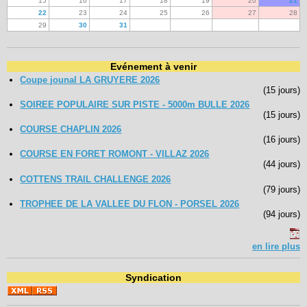
15
16
17
18
19
20
21
22
23
24
25
26
27
28
29
30
31
Evénement à venir
Coupe jounal LA GRUYERE 2026
(15 jours)
SOIREE POPULAIRE SUR PISTE - 5000m BULLE 2026
(15 jours)
COURSE CHAPLIN 2026
(16 jours)
COURSE EN FORET ROMONT - VILLAZ 2026
(44 jours)
COTTENS TRAIL CHALLENGE 2026
(79 jours)
TROPHEE DE LA VALLEE DU FLON - PORSEL 2026
(94 jours)
en lire plus
Syndication