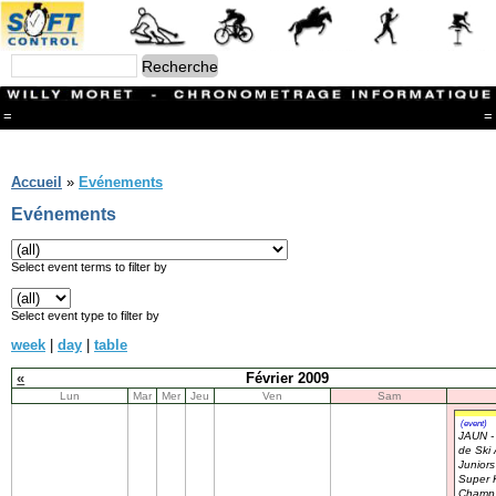
=
=
Menu
Branches
Accueil
»
Evénements
CONTACT
Evénements
FriRun Cup
Ski ALPIN
Triathlon
Select event terms to filter by
Ski Nordique
Courses à pieds
Select event type to filter by
VTT
week
|
day
|
table
Athlétisme
Slalom In-Line
«
Février 2009
Caisse à savon
Lun
Mar
Mer
Jeu
Ven
Sam
Coupe "Journal La Gruyère"
Hippisme
(event)
JAUN -
Marche
de Ski 
Archives
Juniors
Super 
Champ.