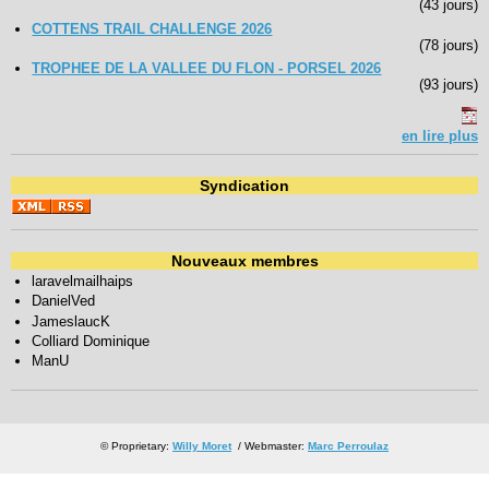
(43 jours)
COTTENS TRAIL CHALLENGE 2026
(78 jours)
TROPHEE DE LA VALLEE DU FLON - PORSEL 2026
(93 jours)
en lire plus
Syndication
Nouveaux membres
laravelmailhaips
DanielVed
JameslaucK
Colliard Dominique
ManU
© Proprietary:
Willy Moret
/ Webmaster:
Marc Perroulaz