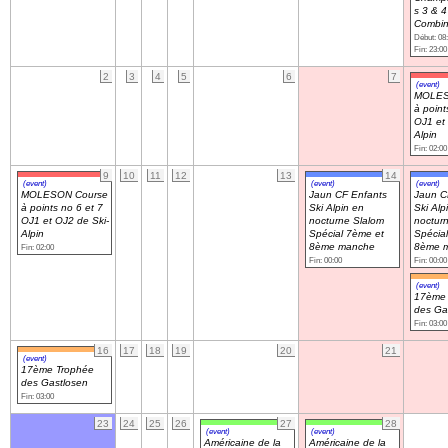
s 3 & 
Combi
Début: 08
Navigation
Fin: 23:00
recherche
2
3
4
5
6
7
site map
(event)
MOLES
messages récents
à point
OJ1 et 
Alpin
Fin: 02:00
Ouverture de session
9
10
11
12
13
14
Nom d'utilisateur:
(event)
(event)
(event)
MOLESON Course
Jaun CF Enfants
Jaun C
à points no 6 et 7
Ski Alpin en
Ski Alp
OJ1 et OJ2 de Ski-
nocturne Slalom
noctur
Mot de passe:
Alpin
Spécial 7ème et
Spécia
8ème manche
8ème 
Fin: 02:00
Fin: 00:00
Fin: 00:00
(event)
17ème 
des Ga
Créer un nouveau compte
Fin: 03:00
Demander un nouveau mot de passe
16
17
18
19
20
21
(event)
17ème Trophée
des Gastlosen
Fin: 03:00
23
24
25
26
27
28
(event)
(event)
Américaine de la
Américaine de la