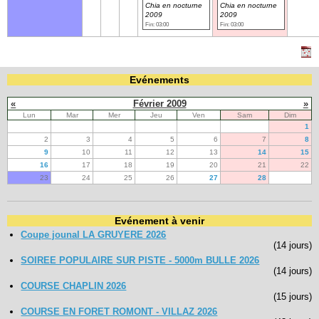
Chia en nocturne
Chia en nocturne
2009
2009
Fin: 03:00
Fin: 03:00
Evénements
«
Février 2009
»
Lun
Mar
Mer
Jeu
Ven
Sam
Dim
1
2
3
4
5
6
7
8
9
10
11
12
13
14
15
16
17
18
19
20
21
22
23
24
25
26
27
28
Evénement à venir
Coupe jounal LA GRUYERE 2026
(14 jours)
SOIREE POPULAIRE SUR PISTE - 5000m BULLE 2026
(14 jours)
COURSE CHAPLIN 2026
(15 jours)
COURSE EN FORET ROMONT - VILLAZ 2026