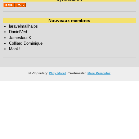
Nouveaux membres
laravelmailhaips
DanielVed
JameslaucK
Colliard Dominique
ManU
© Proprietary:
Willy Moret
/ Webmaster:
Marc Perroulaz