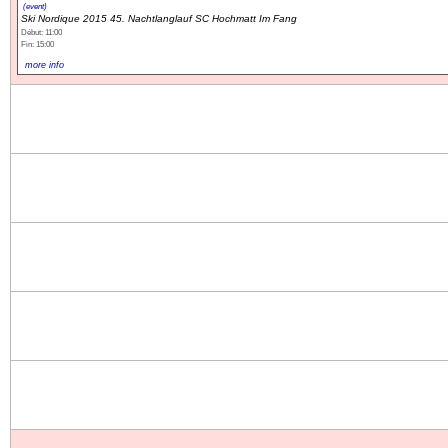
(event)
Ski Nordique 2015 45. Nachtlanglauf SC Hochmatt Im Fang
Début: 11:00
Fin: 15:00
more info