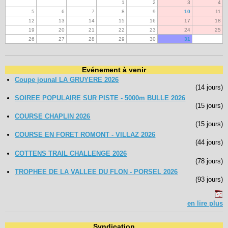
1
2
3
4
5
6
7
8
9
10
11
12
13
14
15
16
17
18
19
20
21
22
23
24
25
26
27
28
29
30
31
Evénement à venir
Coupe jounal LA GRUYERE 2026
(14 jours)
SOIREE POPULAIRE SUR PISTE - 5000m BULLE 2026
(15 jours)
COURSE CHAPLIN 2026
(15 jours)
COURSE EN FORET ROMONT - VILLAZ 2026
(44 jours)
COTTENS TRAIL CHALLENGE 2026
(78 jours)
TROPHEE DE LA VALLEE DU FLON - PORSEL 2026
(93 jours)
en lire plus
Syndication