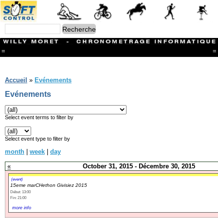
=
=
Menu
Branches
Accueil
»
Evénements
CONTACT
Evénements
FriRun Cup
Ski ALPIN
Triathlon
Select event terms to filter by
Ski Nordique
Courses à pieds
Select event type to filter by
VTT
month
|
week
|
day
Athlétisme
Slalom In-Line
«
October 31, 2015 - Décembre 30, 2015
Caisse à savon
Coupe "Journal La Gruyère"
(event)
15eme marCHethon Givisiez 2015
Hippisme
Début: 13:00
Marche
Fin: 21:00
Archives
more info