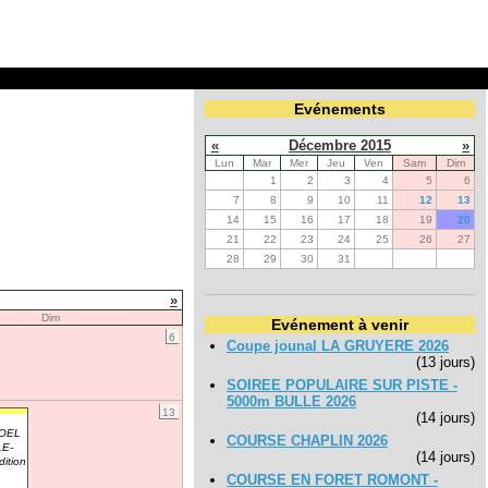
Evénements
«
Décembre 2015
»
Lun
Mar
Mer
Jeu
Ven
Sam
Dim
1
2
3
4
5
6
7
8
9
10
11
12
13
14
15
16
17
18
19
20
21
22
23
24
25
26
27
28
29
30
31
»
Dim
Evénement à venir
6
Coupe jounal LA GRUYERE 2026
(13 jours)
SOIREE POPULAIRE SUR PISTE -
5000m BULLE 2026
13
(14 jours)
OEL
COURSE CHAPLIN 2026
E-
(14 jours)
ition
COURSE EN FORET ROMONT -