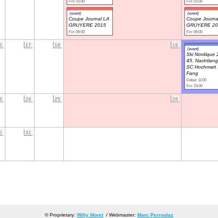
Fin: 01:00
Fin: 01:00
(event)
(event)
Coupe Journal LA
Coupe Journa
GRUYERE 2015
GRUYERE 20
Fin: 06:00
Fin: 06:00
6
17
18
19
(event)
Ski Nordique
45. Nachtlang
SC Hochmatt 
Fang
Début: 11:00
Fin: 15:00
3
24
25
26
0
31
© Proprietary:
Willy Moret
/ Webmaster:
Marc Perroulaz