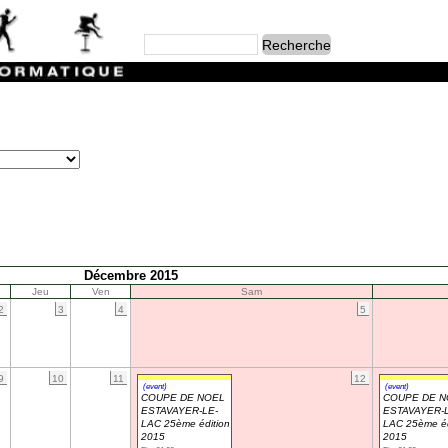
Décembre 2015
Jeu
Ven
Sam
2
3
4
5
9
10
11
12
(event)
(event)
COUPE DE NOEL
COUPE DE N
ESTAVAYER-LE-
ESTAVAYER-L
LAC 25ème édition
LAC 25ème éd
2015
2015