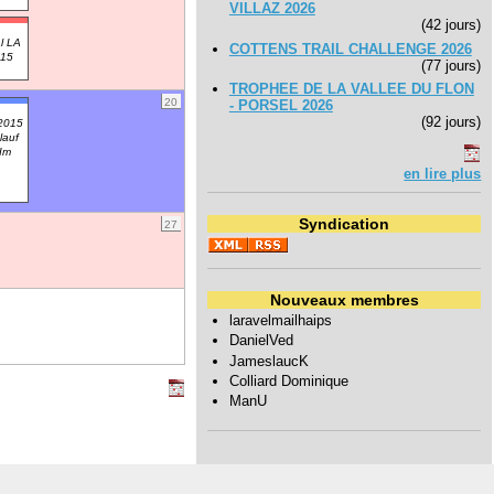
VILLAZ 2026
(42 jours)
l LA
COTTENS TRAIL CHALLENGE 2026
15
(77 jours)
TROPHEE DE LA VALLEE DU FLON
20
- PORSEL 2026
(92 jours)
 2015
lauf
Im
en lire plus
Syndication
27
Nouveaux membres
laravelmailhaips
DanielVed
JameslaucK
Colliard Dominique
ManU