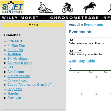
Menu
Accueil
»
Evénements
Evénements
Branches
CONTACT
Select event terms to filter by
FriRun Cup
Ski ALPIN
Triathlon
Select event type to filter by
Ski Nordique
week
|
day
|
table
Courses à pieds
VTT
«
Athlétisme
Lun
Mar
Mer
Slalom In-Line
1
Caisse à savon
Coupe "Journal La Gruyère"
Hippisme
Marche
7
8
Archives