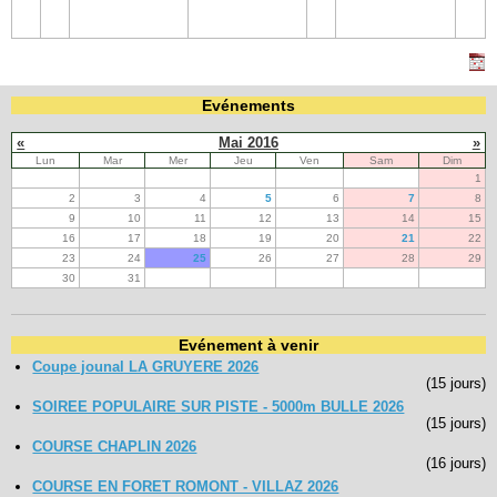
Evénements
«
Mai 2016
»
Lun
Mar
Mer
Jeu
Ven
Sam
Dim
1
2
3
4
5
6
7
8
9
10
11
12
13
14
15
16
17
18
19
20
21
22
23
24
25
26
27
28
29
30
31
Evénement à venir
Coupe jounal LA GRUYERE 2026
(15 jours)
SOIREE POPULAIRE SUR PISTE - 5000m BULLE 2026
(15 jours)
COURSE CHAPLIN 2026
(16 jours)
COURSE EN FORET ROMONT - VILLAZ 2026