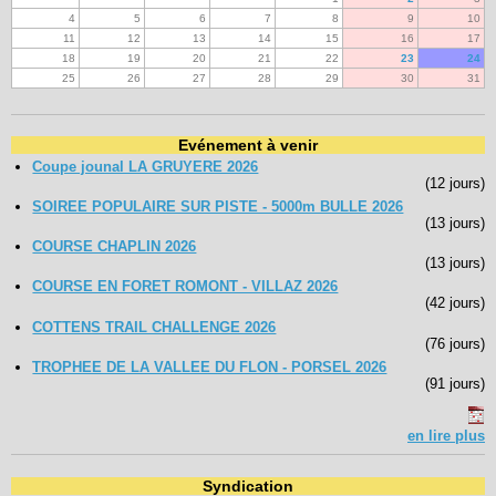
4
5
6
7
8
9
10
11
12
13
14
15
16
17
18
19
20
21
22
23
24
25
26
27
28
29
30
31
Evénement à venir
Coupe jounal LA GRUYERE 2026
(12 jours)
SOIREE POPULAIRE SUR PISTE - 5000m BULLE 2026
(13 jours)
COURSE CHAPLIN 2026
(13 jours)
COURSE EN FORET ROMONT - VILLAZ 2026
(42 jours)
COTTENS TRAIL CHALLENGE 2026
(76 jours)
TROPHEE DE LA VALLEE DU FLON - PORSEL 2026
(91 jours)
en lire plus
Syndication