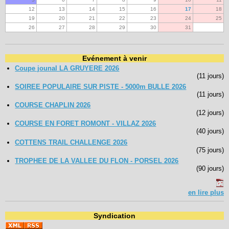
12
13
14
15
16
17
18
19
20
21
22
23
24
25
26
27
28
29
30
31
Evénement à venir
Coupe jounal LA GRUYERE 2026
(11 jours)
SOIREE POPULAIRE SUR PISTE - 5000m BULLE 2026
(11 jours)
COURSE CHAPLIN 2026
(12 jours)
COURSE EN FORET ROMONT - VILLAZ 2026
(40 jours)
COTTENS TRAIL CHALLENGE 2026
(75 jours)
TROPHEE DE LA VALLEE DU FLON - PORSEL 2026
(90 jours)
en lire plus
Syndication