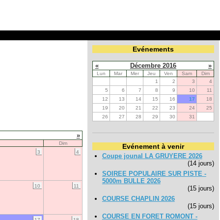
Evénements
«
Décembre 2016
»
Lun
Mar
Mer
Jeu
Ven
Sam
Dim
1
2
3
4
5
6
7
8
9
10
11
12
13
14
15
16
17
18
19
20
21
22
23
24
25
26
27
28
29
30
31
»
Dim
Evénement à venir
3
4
Coupe jounal LA GRUYERE 2026
(14 jours)
SOIREE POPULAIRE SUR PISTE -
5000m BULLE 2026
10
11
(15 jours)
COURSE CHAPLIN 2026
(15 jours)
COURSE EN FORET ROMONT -
17
18