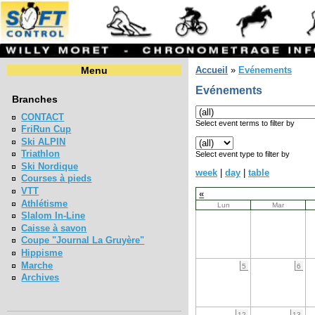
Menu
Accueil
»
Evénements
Evénements
Branches
CONTACT
Select event terms to filter by
FriRun Cup
Ski ALPIN
Triathlon
Select event type to filter by
Ski Nordique
week
|
day
|
table
Courses à pieds
VTT
«
Athlétisme
Lun
Mar
Slalom In-Line
Caisse à savon
Coupe "Journal La Gruyère"
Hippisme
Marche
5
6
Archives
12
13