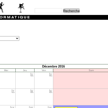
Décembre 2016
Mer
Jeu
Ven
Sam
1
2
7
8
9
14
15
16