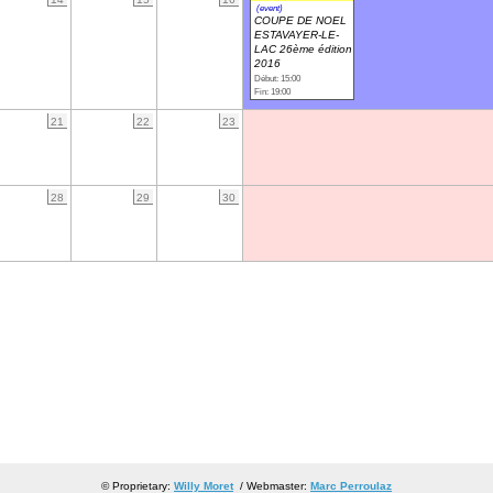
(event)
COUPE DE NOEL
ESTAVAYER-LE-
LAC 26ème édition
2016
Début: 15:00
Fin: 19:00
21
22
23
28
29
30
© Proprietary:
Willy Moret
/ Webmaster:
Marc Perroulaz