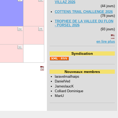
VILLAZ 2026
(44 jours)
COTTENS TRAIL CHALLENGE 2026
(78 jours)
TROPHEE DE LA VALLEE DU FLON
- PORSEL 2026
(93 jours)
24
25
en lire plus
31
Syndication
Nouveaux membres
laravelmailhaips
DanielVed
JameslaucK
Colliard Dominique
ManU