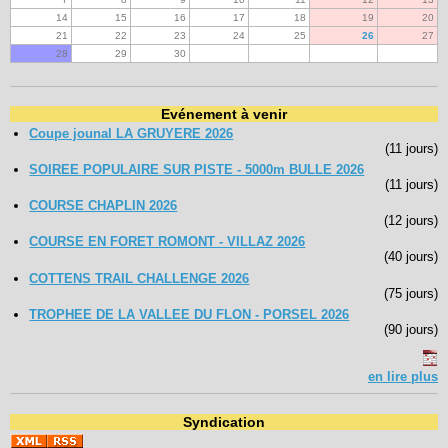
14
15
16
17
18
19
20
21
22
23
24
25
26
27
28
29
30
Evénement à venir
Coupe jounal LA GRUYERE 2026
(11 jours)
SOIREE POPULAIRE SUR PISTE - 5000m BULLE 2026
(11 jours)
COURSE CHAPLIN 2026
(12 jours)
COURSE EN FORET ROMONT - VILLAZ 2026
(40 jours)
COTTENS TRAIL CHALLENGE 2026
(75 jours)
TROPHEE DE LA VALLEE DU FLON - PORSEL 2026
(90 jours)
en lire plus
Syndication