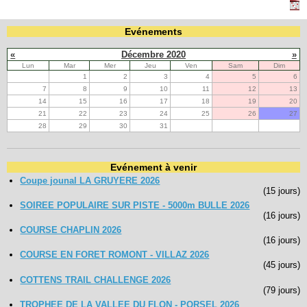
Evénements
Navigation
recherche
«
Décembre 2020
»
site map
Lun
Mar
Mer
Jeu
Ven
Sam
Dim
messages récents
1
2
3
4
5
6
7
8
9
10
11
12
13
14
15
16
17
18
19
20
Ouverture de session
21
22
23
24
25
26
27
Nom d'utilisateur:
28
29
30
31
Mot de passe:
Evénement à venir
Coupe jounal LA GRUYERE 2026
(15 jours)
SOIREE POPULAIRE SUR PISTE - 5000m BULLE 2026
(16 jours)
Créer un nouveau compte
COURSE CHAPLIN 2026
Demander un nouveau mot de passe
(16 jours)
COURSE EN FORET ROMONT - VILLAZ 2026
(45 jours)
COTTENS TRAIL CHALLENGE 2026
(79 jours)
TROPHEE DE LA VALLEE DU FLON - PORSEL 2026