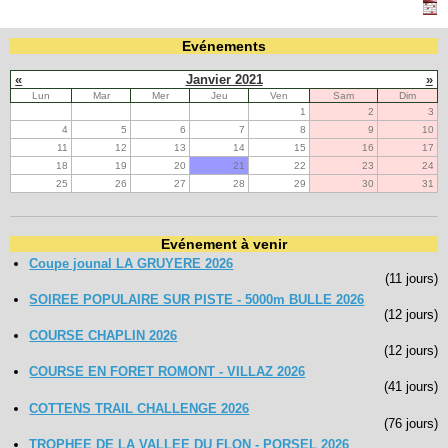
Evénements
Navigation
recherche
«
Janvier 2021
»
site map
Lun
Mar
Mer
Jeu
Ven
Sam
Dim
messages récents
1
2
3
4
5
6
7
8
9
10
11
12
13
14
15
16
17
Ouverture de session
18
19
20
21
22
23
24
Nom d'utilisateur:
25
26
27
28
29
30
31
Mot de passe:
Evénement à venir
Coupe jounal LA GRUYERE 2026
(11 jours)
SOIREE POPULAIRE SUR PISTE - 5000m BULLE 2026
(12 jours)
Créer un nouveau compte
COURSE CHAPLIN 2026
Demander un nouveau mot de passe
(12 jours)
COURSE EN FORET ROMONT - VILLAZ 2026
(41 jours)
COTTENS TRAIL CHALLENGE 2026
(76 jours)
TROPHEE DE LA VALLEE DU FLON - PORSEL 2026