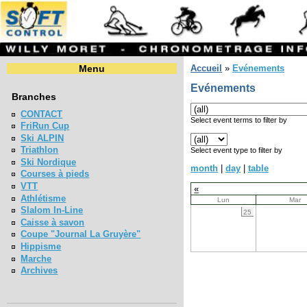
Menu
Accueil
»
Evénements
Evénements
Branches
CONTACT
Select event terms to filter by
FriRun Cup
Ski ALPIN
Triathlon
Select event type to filter by
Ski Nordique
month
|
day
|
table
Courses à pieds
VTT
«
Athlétisme
Lun
Mar
Slalom In-Line
25
Caisse à savon
Coupe "Journal La Gruyère"
Hippisme
Marche
Archives