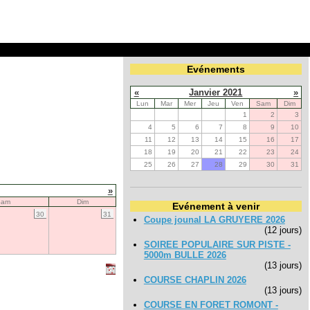
Evénements
«
Janvier 2021
»
Lun
Mar
Mer
Jeu
Ven
Sam
Dim
1
2
3
4
5
6
7
8
9
10
11
12
13
14
15
16
17
18
19
20
21
22
23
24
25
26
27
28
29
30
31
»
Sam
Dim
Evénement à venir
30
31
Coupe jounal LA GRUYERE 2026
(12 jours)
SOIREE POPULAIRE SUR PISTE -
5000m BULLE 2026
(13 jours)
COURSE CHAPLIN 2026
(13 jours)
COURSE EN FORET ROMONT -