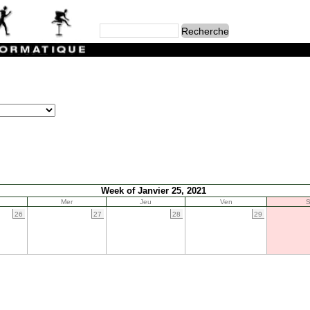
Week of Janvier 25, 2021
Mer
Jeu
Ven
26
27
28
29