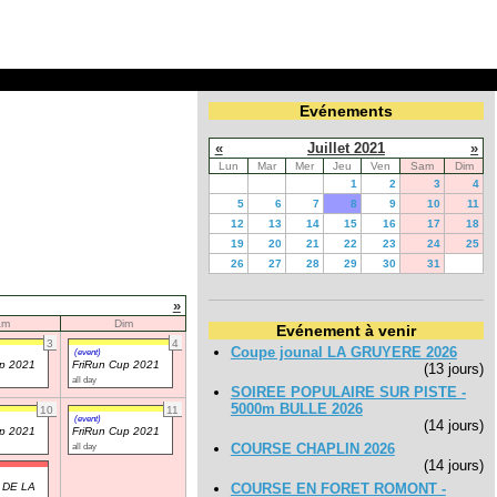
Evénements
«
Juillet 2021
»
Lun
Mar
Mer
Jeu
Ven
Sam
Dim
1
2
3
4
5
6
7
8
9
10
11
12
13
14
15
16
17
18
19
20
21
22
23
24
25
26
27
28
29
30
31
»
am
Dim
Evénement à venir
3
4
Coupe jounal LA GRUYERE 2026
(event)
up 2021
FriRun Cup 2021
(13 jours)
all day
SOIREE POPULAIRE SUR PISTE -
5000m BULLE 2026
10
11
(event)
(14 jours)
up 2021
FriRun Cup 2021
all day
COURSE CHAPLIN 2026
(14 jours)
 DE LA
COURSE EN FORET ROMONT -