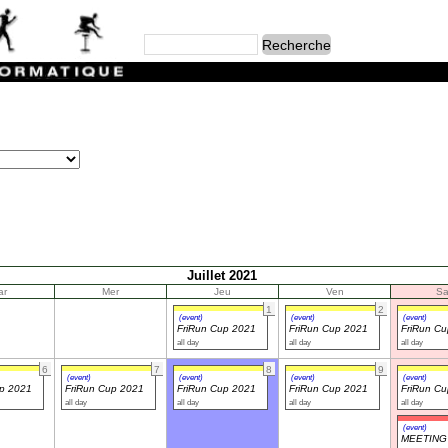
Juillet 2021
ar
Mer
Jeu
Ven
S
1
2
(event)
(event)
(event)
FriRun Cup 2021
FriRun Cup 2021
FriRun C
all day
all day
all day
6
7
8
9
(event)
(event)
(event)
(event)
up 2021
FriRun Cup 2021
FriRun Cup 2021
FriRun Cup 2021
FriRun C
all day
all day
all day
all day
(event)
MEETING