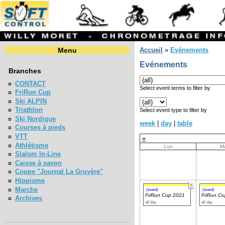
Menu
Accueil
»
Evénements
Evénements
Branches
CONTACT
Select event terms to filter by
FriRun Cup
Ski ALPIN
Triathlon
Select event type to filter by
Ski Nordique
week
|
day
|
table
Courses à pieds
VTT
«
Athlétisme
Lun
M
Slalom In-Line
Caisse à savon
Coupe "Journal La Gruyère"
Hippisme
5
Marche
(event)
(event)
FriRun Cup 2021
FriRun C
Archives
all day
all day