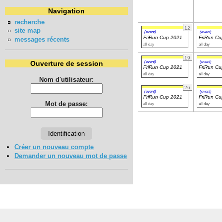
Navigation
recherche
12
site map
(event)
(event)
FriRun Cup 2021
FriRun C
messages récents
all day
all day
19
(event)
(event)
Ouverture de session
FriRun Cup 2021
FriRun C
all day
all day
Nom d'utilisateur:
26
(event)
(event)
FriRun Cup 2021
FriRun C
Mot de passe:
all day
all day
Créer un nouveau compte
Demander un nouveau mot de passe