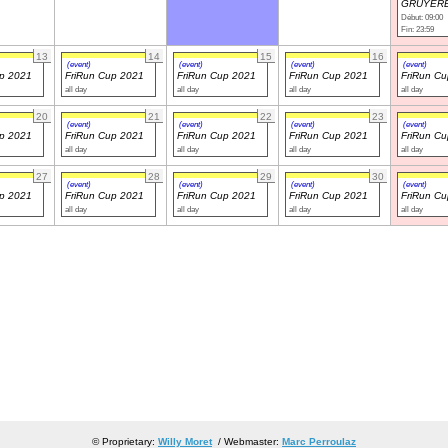
GRUYERE
Début: 09:00
Fin: 23:59
13
14
15
16
(event)
(event)
(event)
(event)
up 2021
FriRun Cup 2021
FriRun Cup 2021
FriRun Cup 2021
FriRun C
all day
all day
all day
all day
20
21
22
23
(event)
(event)
(event)
(event)
up 2021
FriRun Cup 2021
FriRun Cup 2021
FriRun Cup 2021
FriRun C
all day
all day
all day
all day
27
28
29
30
(event)
(event)
(event)
(event)
up 2021
FriRun Cup 2021
FriRun Cup 2021
FriRun Cup 2021
FriRun C
all day
all day
all day
all day
© Proprietary:
Willy Moret
/ Webmaster:
Marc Perroulaz