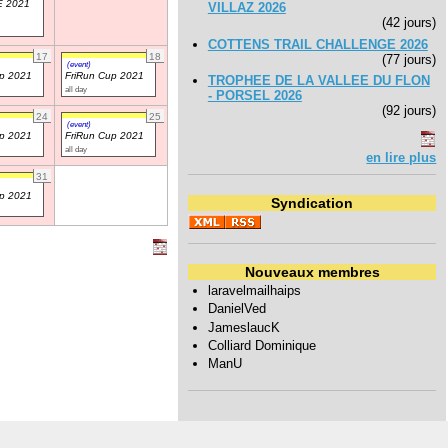
 2021
VILLAZ 2026
(42 jours)
COTTENS TRAIL CHALLENGE 2026
17
18
(77 jours)
(event)
up 2021
FriRun Cup 2021
TROPHEE DE LA VALLEE DU FLON
all day
- PORSEL 2026
(92 jours)
24
25
(event)
up 2021
FriRun Cup 2021
all day
en lire plus
31
up 2021
Syndication
Nouveaux membres
laravelmailhaips
DanielVed
JameslaucK
Colliard Dominique
ManU