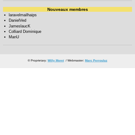
Nouveaux membres
laravelmailhaips
DanielVed
JameslaucK
Colliard Dominique
ManU
© Proprietary:
Willy Moret
/ Webmaster:
Marc Perroulaz