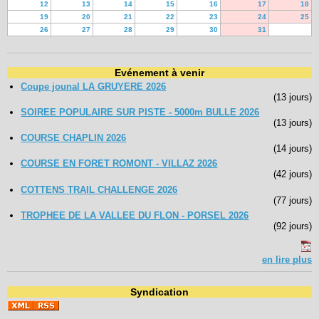
12
13
14
15
16
17
18
19
20
21
22
23
24
25
26
27
28
29
30
31
Evénement à venir
Coupe jounal LA GRUYERE 2026
(13 jours)
SOIREE POPULAIRE SUR PISTE - 5000m BULLE 2026
(13 jours)
COURSE CHAPLIN 2026
(14 jours)
COURSE EN FORET ROMONT - VILLAZ 2026
(42 jours)
COTTENS TRAIL CHALLENGE 2026
(77 jours)
TROPHEE DE LA VALLEE DU FLON - PORSEL 2026
(92 jours)
en lire plus
Syndication