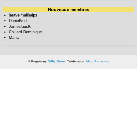
Nouveaux membres
laravelmailhaips
DanielVed
JameslaucK
Colliard Dominique
ManU
© Proprietary:
Willy Moret
/ Webmaster:
Marc Perroulaz