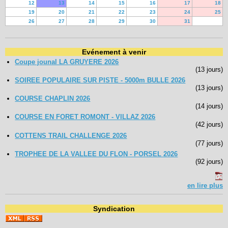
12
13
14
15
16
17
18
19
20
21
22
23
24
25
26
27
28
29
30
31
Evénement à venir
Coupe jounal LA GRUYERE 2026
(13 jours)
SOIREE POPULAIRE SUR PISTE - 5000m BULLE 2026
(13 jours)
COURSE CHAPLIN 2026
(14 jours)
COURSE EN FORET ROMONT - VILLAZ 2026
(42 jours)
COTTENS TRAIL CHALLENGE 2026
(77 jours)
TROPHEE DE LA VALLEE DU FLON - PORSEL 2026
(92 jours)
en lire plus
Syndication