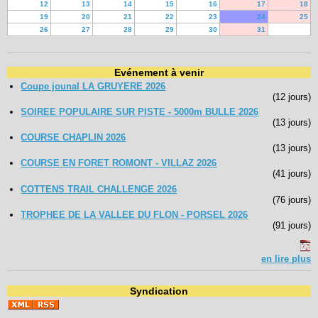
12
13
14
15
16
17
18
19
20
21
22
23
24
25
26
27
28
29
30
31
Evénement à venir
Coupe jounal LA GRUYERE 2026
(12 jours)
SOIREE POPULAIRE SUR PISTE - 5000m BULLE 2026
(13 jours)
COURSE CHAPLIN 2026
(13 jours)
COURSE EN FORET ROMONT - VILLAZ 2026
(41 jours)
COTTENS TRAIL CHALLENGE 2026
(76 jours)
TROPHEE DE LA VALLEE DU FLON - PORSEL 2026
(91 jours)
en lire plus
Syndication