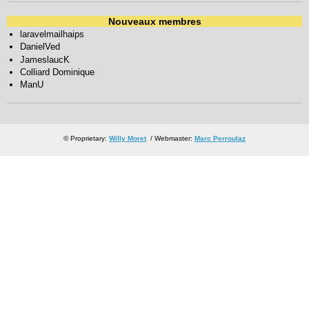
Nouveaux membres
laravelmailhaips
DanielVed
JameslaucK
Colliard Dominique
ManU
© Proprietary:
Willy Moret
/ Webmaster:
Marc Perroulaz