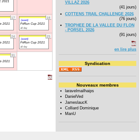
 2021
VILLAZ 2026
(41 jours)
COTTENS TRAIL CHALLENGE 2026
17
18
(76 jours)
(event)
up 2021
FriRun Cup 2021
TROPHEE DE LA VALLEE DU FLON
all day
- PORSEL 2026
(91 jours)
24
25
(event)
up 2021
FriRun Cup 2021
all day
en lire plus
31
up 2021
Syndication
Nouveaux membres
laravelmailhaips
DanielVed
JameslaucK
Colliard Dominique
ManU