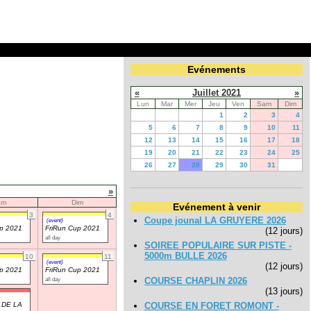
Evénements
«
Juillet 2021
»
Lun
Mar
Mer
Jeu
Ven
Sam
Dim
1
2
3
4
5
6
7
8
9
10
11
12
13
14
15
16
17
18
19
20
21
22
23
24
25
26
27
28
29
30
31
»
am
Dim
Evénement à venir
3
4
Coupe jounal LA GRUYERE 2026
(event)
up 2021
FriRun Cup 2021
(12 jours)
all day
SOIREE POPULAIRE SUR PISTE -
5000m BULLE 2026
10
11
(event)
(12 jours)
up 2021
FriRun Cup 2021
all day
COURSE CHAPLIN 2026
(13 jours)
 DE LA
COURSE EN FORET ROMONT -