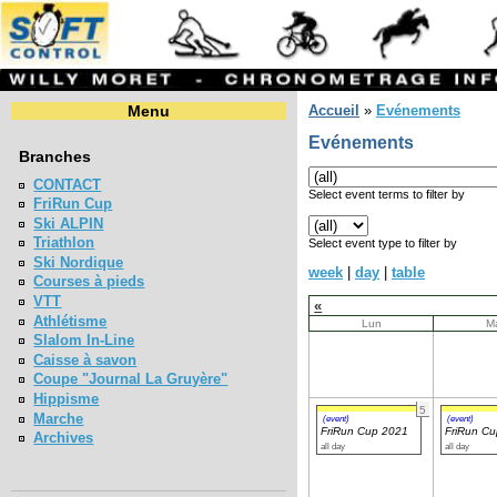
Menu
Accueil
»
Evénements
Evénements
Branches
CONTACT
Select event terms to filter by
FriRun Cup
Ski ALPIN
Triathlon
Select event type to filter by
Ski Nordique
week
|
day
|
table
Courses à pieds
VTT
«
Athlétisme
Lun
M
Slalom In-Line
Caisse à savon
Coupe "Journal La Gruyère"
Hippisme
5
Marche
(event)
(event)
FriRun Cup 2021
FriRun C
Archives
all day
all day