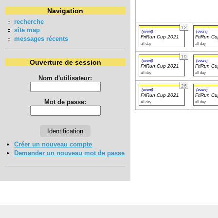
Navigation
recherche
12
site map
(event)
(event)
FriRun Cup 2021
FriRun C
messages récents
all day
all day
19
(event)
(event)
Ouverture de session
FriRun Cup 2021
FriRun C
all day
all day
Nom d'utilisateur:
26
(event)
(event)
FriRun Cup 2021
FriRun C
Mot de passe:
all day
all day
Créer un nouveau compte
Demander un nouveau mot de passe