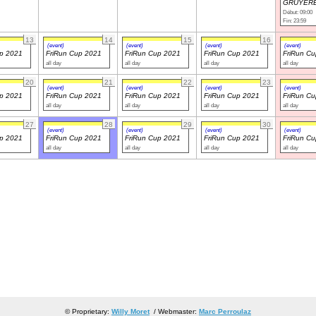
GRUYERE
Début: 09:00
Fin: 23:59
13
14
15
16
(event)
(event)
(event)
(event)
up 2021
FriRun Cup 2021
FriRun Cup 2021
FriRun Cup 2021
FriRun C
all day
all day
all day
all day
20
21
22
23
(event)
(event)
(event)
(event)
up 2021
FriRun Cup 2021
FriRun Cup 2021
FriRun Cup 2021
FriRun C
all day
all day
all day
all day
27
28
29
30
(event)
(event)
(event)
(event)
up 2021
FriRun Cup 2021
FriRun Cup 2021
FriRun Cup 2021
FriRun C
all day
all day
all day
all day
© Proprietary:
Willy Moret
/ Webmaster:
Marc Perroulaz