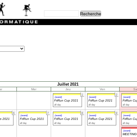
Juillet 2021
ar
Mer
Jeu
Ven
S
1
2
(event)
(event)
(event)
FriRun Cup 2021
FriRun Cup 2021
FriRun C
all day
all day
all day
6
7
8
9
(event)
(event)
(event)
(event)
up 2021
FriRun Cup 2021
FriRun Cup 2021
FriRun Cup 2021
FriRun C
all day
all day
all day
all day
(event)
MEETING