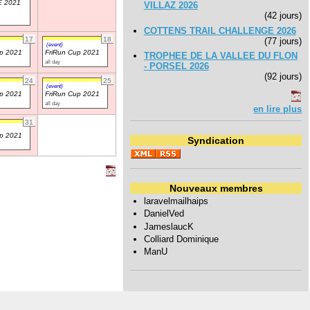
 2021
VILLAZ 2026
(42 jours)
COTTENS TRAIL CHALLENGE 2026
17
18
(77 jours)
(event)
up 2021
FriRun Cup 2021
TROPHEE DE LA VALLEE DU FLON
all day
- PORSEL 2026
(92 jours)
24
25
(event)
up 2021
FriRun Cup 2021
all day
en lire plus
31
up 2021
Syndication
Nouveaux membres
laravelmailhaips
DanielVed
JameslaucK
Colliard Dominique
ManU