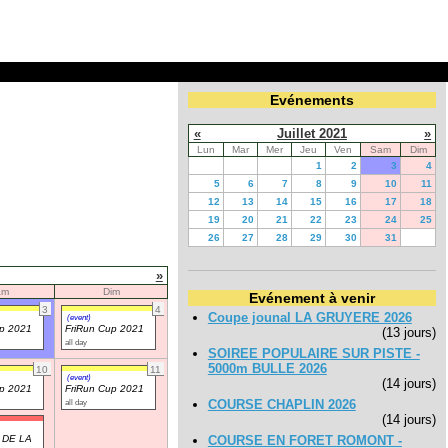
Evénements
«
Juillet 2021
»
Lun
Mar
Mer
Jeu
Ven
Sam
Dim
1
2
3
4
5
6
7
8
9
10
11
12
13
14
15
16
17
18
19
20
21
22
23
24
25
26
27
28
29
30
31
»
am
Dim
Evénement à venir
3
4
Coupe jounal LA GRUYERE 2026
(event)
up 2021
FriRun Cup 2021
(13 jours)
all day
SOIREE POPULAIRE SUR PISTE -
5000m BULLE 2026
10
11
(event)
(14 jours)
up 2021
FriRun Cup 2021
all day
COURSE CHAPLIN 2026
(14 jours)
 DE LA
COURSE EN FORET ROMONT -