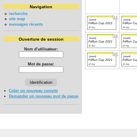
Navigation
recherche
12
site map
(event)
(event)
FriRun Cup 2021
FriRun C
messages récents
all day
all day
19
(event)
(event)
Ouverture de session
FriRun Cup 2021
FriRun C
all day
all day
Nom d'utilisateur:
26
(event)
(event)
FriRun Cup 2021
FriRun C
Mot de passe:
all day
all day
Créer un nouveau compte
Demander un nouveau mot de passe