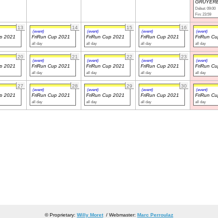
GRUYERE
Début: 09:00
Fin: 23:59
13
14
15
16
(event)
(event)
(event)
(event)
up 2021
FriRun Cup 2021
FriRun Cup 2021
FriRun Cup 2021
FriRun C
all day
all day
all day
all day
20
21
22
23
(event)
(event)
(event)
(event)
up 2021
FriRun Cup 2021
FriRun Cup 2021
FriRun Cup 2021
FriRun C
all day
all day
all day
all day
27
28
29
30
(event)
(event)
(event)
(event)
up 2021
FriRun Cup 2021
FriRun Cup 2021
FriRun Cup 2021
FriRun C
all day
all day
all day
all day
© Proprietary:
Willy Moret
/ Webmaster:
Marc Perroulaz