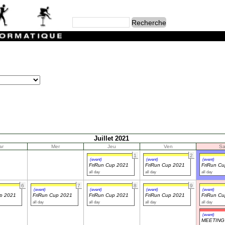
Juillet 2021
ar
Mer
Jeu
Ven
S
1
2
(event)
(event)
(event)
FriRun Cup 2021
FriRun Cup 2021
FriRun C
all day
all day
all day
6
7
8
9
(event)
(event)
(event)
(event)
up 2021
FriRun Cup 2021
FriRun Cup 2021
FriRun Cup 2021
FriRun C
all day
all day
all day
all day
(event)
MEETING