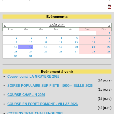
Evénements
«
Août 2021
»
Lun
Mar
Mer
Jeu
Ven
Sam
Dim
1
2
3
4
5
6
7
8
9
10
11
12
13
14
15
16
17
18
19
20
21
22
23
24
25
26
27
28
29
30
31
Evénement à venir
Coupe jounal LA GRUYERE 2026
(14 jours)
SOIREE POPULAIRE SUR PISTE - 5000m BULLE 2026
(15 jours)
COURSE CHAPLIN 2026
(15 jours)
COURSE EN FORET ROMONT - VILLAZ 2026
(44 jours)
COTTENS TRAIL CHALLENGE 2026