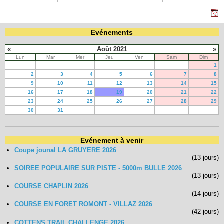
Evénements
«
Août 2021
»
Lun
Mar
Mer
Jeu
Ven
Sam
Dim
1
2
3
4
5
6
7
8
9
10
11
12
13
14
15
16
17
18
19
20
21
22
23
24
25
26
27
28
29
30
31
Evénement à venir
Coupe jounal LA GRUYERE 2026
(13 jours)
SOIREE POPULAIRE SUR PISTE - 5000m BULLE 2026
(13 jours)
COURSE CHAPLIN 2026
(14 jours)
COURSE EN FORET ROMONT - VILLAZ 2026
(42 jours)
COTTENS TRAIL CHALLENGE 2026