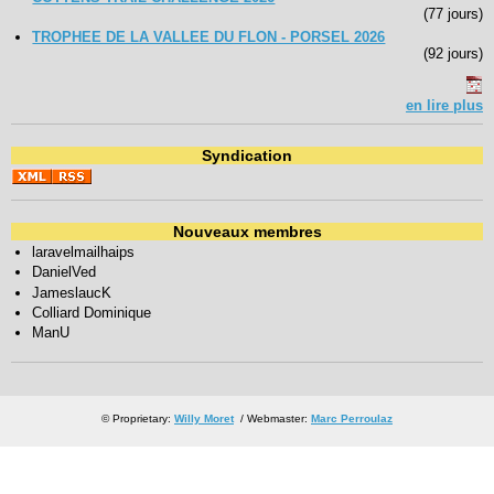
(77 jours)
TROPHEE DE LA VALLEE DU FLON - PORSEL 2026
(92 jours)
en lire plus
Syndication
Nouveaux membres
laravelmailhaips
DanielVed
JameslaucK
Colliard Dominique
ManU
© Proprietary:
Willy Moret
/ Webmaster:
Marc Perroulaz