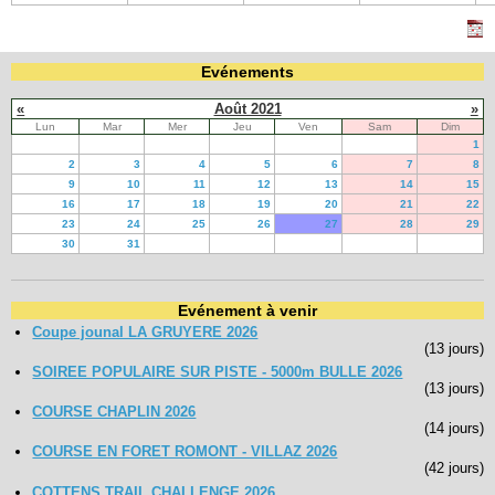
Evénements
«
Août 2021
»
Lun
Mar
Mer
Jeu
Ven
Sam
Dim
1
2
3
4
5
6
7
8
9
10
11
12
13
14
15
16
17
18
19
20
21
22
23
24
25
26
27
28
29
30
31
Evénement à venir
Coupe jounal LA GRUYERE 2026
(13 jours)
SOIREE POPULAIRE SUR PISTE - 5000m BULLE 2026
(13 jours)
COURSE CHAPLIN 2026
(14 jours)
COURSE EN FORET ROMONT - VILLAZ 2026
(42 jours)
COTTENS TRAIL CHALLENGE 2026