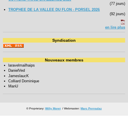
(77 jours)
TROPHEE DE LA VALLEE DU FLON - PORSEL 2026
(92 jours)
en lire plus
Syndication
Nouveaux membres
laravelmailhaips
DanielVed
JameslaucK
Colliard Dominique
ManU
© Proprietary:
Willy Moret
/ Webmaster:
Marc Perroulaz