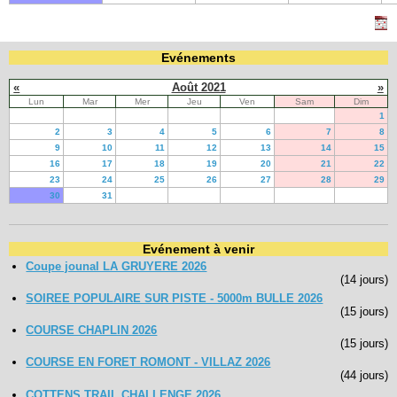
Evénements
«
Août 2021
»
Lun
Mar
Mer
Jeu
Ven
Sam
Dim
1
2
3
4
5
6
7
8
9
10
11
12
13
14
15
16
17
18
19
20
21
22
23
24
25
26
27
28
29
30
31
Evénement à venir
Coupe jounal LA GRUYERE 2026
(14 jours)
SOIREE POPULAIRE SUR PISTE - 5000m BULLE 2026
(15 jours)
COURSE CHAPLIN 2026
(15 jours)
COURSE EN FORET ROMONT - VILLAZ 2026
(44 jours)
COTTENS TRAIL CHALLENGE 2026