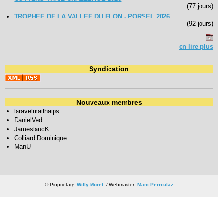
(77 jours)
TROPHEE DE LA VALLEE DU FLON - PORSEL 2026
(92 jours)
en lire plus
Syndication
Nouveaux membres
laravelmailhaips
DanielVed
JameslaucK
Colliard Dominique
ManU
© Proprietary:
Willy Moret
/ Webmaster:
Marc Perroulaz