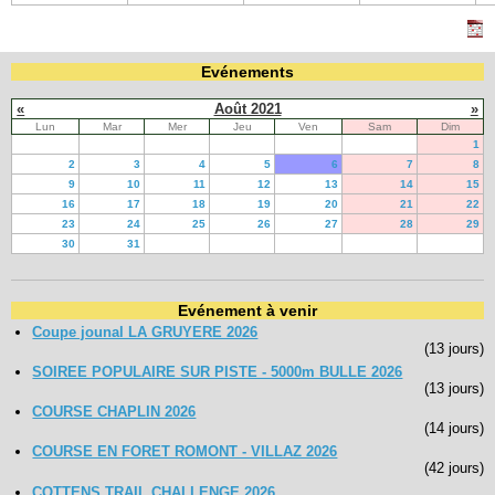
Evénements
«
Août 2021
»
Lun
Mar
Mer
Jeu
Ven
Sam
Dim
1
2
3
4
5
6
7
8
9
10
11
12
13
14
15
16
17
18
19
20
21
22
23
24
25
26
27
28
29
30
31
Evénement à venir
Coupe jounal LA GRUYERE 2026
(13 jours)
SOIREE POPULAIRE SUR PISTE - 5000m BULLE 2026
(13 jours)
COURSE CHAPLIN 2026
(14 jours)
COURSE EN FORET ROMONT - VILLAZ 2026
(42 jours)
COTTENS TRAIL CHALLENGE 2026