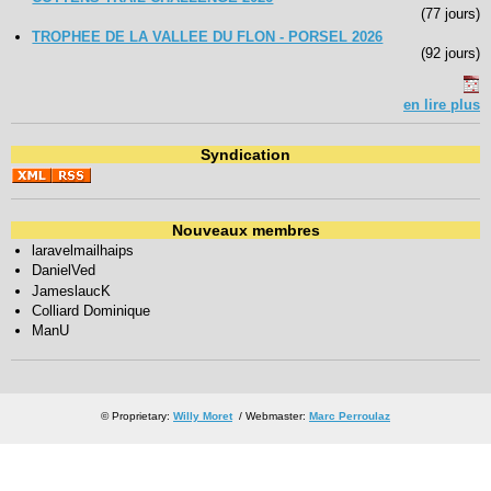
(77 jours)
TROPHEE DE LA VALLEE DU FLON - PORSEL 2026
(92 jours)
en lire plus
Syndication
Nouveaux membres
laravelmailhaips
DanielVed
JameslaucK
Colliard Dominique
ManU
© Proprietary:
Willy Moret
/ Webmaster:
Marc Perroulaz