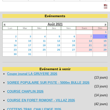
Evénements
«
Août 2021
»
Lun
Mar
Mer
Jeu
Ven
Sam
Dim
1
2
3
4
5
6
7
8
9
10
11
12
13
14
15
16
17
18
19
20
21
22
23
24
25
26
27
28
29
30
31
Evénement à venir
Coupe jounal LA GRUYERE 2026
(13 jours)
SOIREE POPULAIRE SUR PISTE - 5000m BULLE 2026
(13 jours)
COURSE CHAPLIN 2026
(14 jours)
COURSE EN FORET ROMONT - VILLAZ 2026
(42 jours)
COTTENS TRAIL CHALLENGE 2026