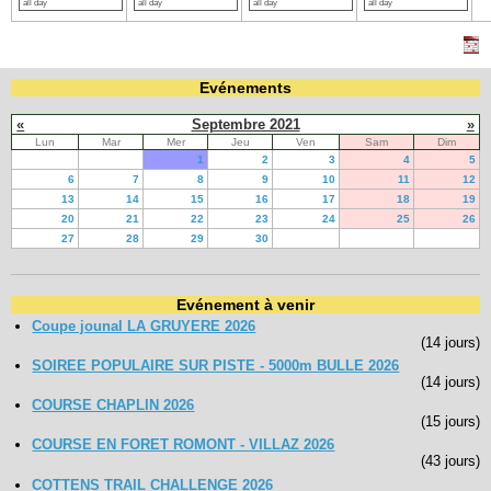
all day
all day
all day
all day
Evénements
«
Septembre 2021
»
Lun
Mar
Mer
Jeu
Ven
Sam
Dim
1
2
3
4
5
6
7
8
9
10
11
12
13
14
15
16
17
18
19
20
21
22
23
24
25
26
27
28
29
30
Evénement à venir
Coupe jounal LA GRUYERE 2026
(14 jours)
SOIREE POPULAIRE SUR PISTE - 5000m BULLE 2026
(14 jours)
COURSE CHAPLIN 2026
(15 jours)
COURSE EN FORET ROMONT - VILLAZ 2026
(43 jours)
COTTENS TRAIL CHALLENGE 2026