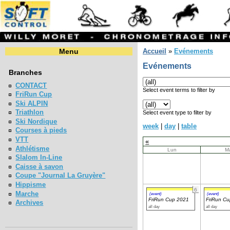
Menu
Accueil
»
Evénements
Evénements
Branches
CONTACT
Select event terms to filter by
FriRun Cup
Ski ALPIN
Triathlon
Select event type to filter by
Ski Nordique
week
|
day
|
table
Courses à pieds
VTT
«
Athlétisme
Lun
M
Slalom In-Line
Caisse à savon
Coupe "Journal La Gruyère"
Hippisme
6
Marche
(event)
(event)
FriRun Cup 2021
FriRun C
Archives
all day
all day