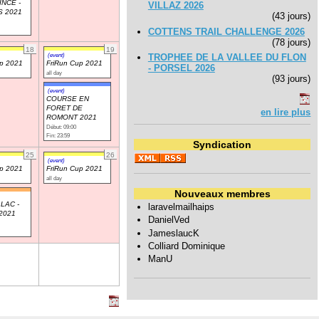
INCE -
VILLAZ 2026
S 2021
(43 jours)
COTTENS TRAIL CHALLENGE 2026
(78 jours)
18
19
(event)
TROPHEE DE LA VALLEE DU FLON
up 2021
FriRun Cup 2021
- PORSEL 2026
all day
(93 jours)
(event)
COURSE EN
FORET DE
en lire plus
ROMONT 2021
Début: 09:00
Fin: 23:59
Syndication
25
26
(event)
up 2021
FriRun Cup 2021
all day
Nouveaux membres
LAC -
laravelmailhaips
2021
DanielVed
JameslaucK
Colliard Dominique
ManU