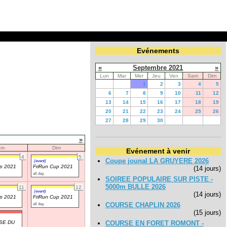
Evénements
«
Septembre 2021
»
Lun
Mar
Mer
Jeu
Ven
Sam
Dim
1
2
3
4
5
6
7
8
9
10
11
12
13
14
15
16
17
18
19
20
21
22
23
24
25
26
27
28
29
30
»
am
Dim
Evénement à venir
4
5
Coupe jounal LA GRUYERE 2026
(event)
up 2021
FriRun Cup 2021
(14 jours)
all day
SOIREE POPULAIRE SUR PISTE -
5000m BULLE 2026
11
12
(event)
(14 jours)
up 2021
FriRun Cup 2021
all day
COURSE CHAPLIN 2026
(15 jours)
SE DU
COURSE EN FORET ROMONT -