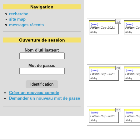
Navigation
recherche
site map
13
messages récents
(event)
(event)
FriRun Cup 2021
FriRun C
all day
all day
Ouverture de session
Nom d'utilisateur:
Mot de passe:
20
(event)
(event)
FriRun Cup 2021
FriRun C
all day
all day
Créer un nouveau compte
Demander un nouveau mot de passe
27
(event)
(event)
FriRun Cup 2021
FriRun C
all day
all day