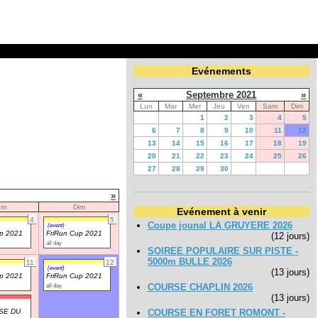
Evénements
«
Septembre 2021
»
Lun
Mar
Mer
Jeu
Ven
Sam
Dim
1
2
3
4
5
6
7
8
9
10
11
12
13
14
15
16
17
18
19
20
21
22
23
24
25
26
27
28
29
30
»
am
Dim
Evénement à venir
4
5
Coupe jounal LA GRUYERE 2026
(event)
up 2021
FriRun Cup 2021
(12 jours)
all day
SOIREE POPULAIRE SUR PISTE -
5000m BULLE 2026
11
12
(event)
(13 jours)
up 2021
FriRun Cup 2021
all day
COURSE CHAPLIN 2026
(13 jours)
SE DU
COURSE EN FORET ROMONT -