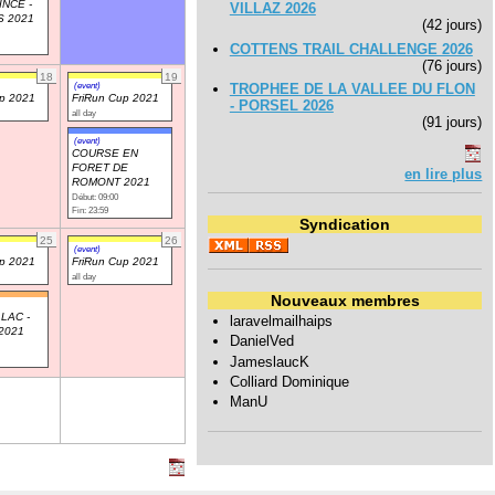
INCE -
VILLAZ 2026
S 2021
(42 jours)
COTTENS TRAIL CHALLENGE 2026
(76 jours)
18
19
(event)
TROPHEE DE LA VALLEE DU FLON
up 2021
FriRun Cup 2021
- PORSEL 2026
all day
(91 jours)
(event)
COURSE EN
FORET DE
en lire plus
ROMONT 2021
Début: 09:00
Fin: 23:59
Syndication
25
26
(event)
up 2021
FriRun Cup 2021
all day
Nouveaux membres
LAC -
laravelmailhaips
2021
DanielVed
JameslaucK
Colliard Dominique
ManU