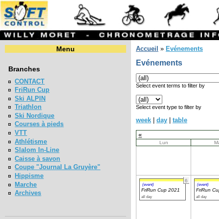
Menu
Accueil
»
Evénements
Evénements
Branches
CONTACT
Select event terms to filter by
FriRun Cup
Ski ALPIN
Triathlon
Select event type to filter by
Ski Nordique
week
|
day
|
table
Courses à pieds
VTT
«
Athlétisme
Lun
M
Slalom In-Line
Caisse à savon
Coupe "Journal La Gruyère"
Hippisme
6
Marche
(event)
(event)
FriRun Cup 2021
FriRun C
Archives
all day
all day