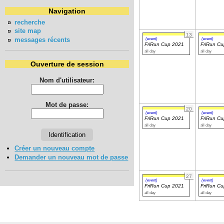
Navigation
recherche
site map
13
messages récents
(event)
(event)
FriRun Cup 2021
FriRun C
all day
all day
Ouverture de session
Nom d'utilisateur:
Mot de passe:
20
(event)
(event)
FriRun Cup 2021
FriRun C
all day
all day
Créer un nouveau compte
Demander un nouveau mot de passe
27
(event)
(event)
FriRun Cup 2021
FriRun C
all day
all day