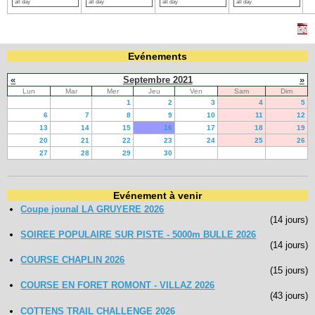
all day
all day
all day
all day
Evénements
«
Septembre 2021
»
Lun
Mar
Mer
Jeu
Ven
Sam
Dim
1
2
3
4
5
6
7
8
9
10
11
12
13
14
15
16
17
18
19
20
21
22
23
24
25
26
27
28
29
30
Evénement à venir
Coupe jounal LA GRUYERE 2026
(14 jours)
SOIREE POPULAIRE SUR PISTE - 5000m BULLE 2026
(14 jours)
COURSE CHAPLIN 2026
(15 jours)
COURSE EN FORET ROMONT - VILLAZ 2026
(43 jours)
COTTENS TRAIL CHALLENGE 2026