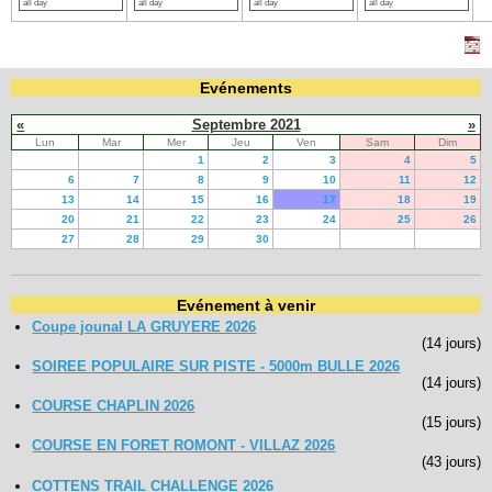
all day
all day
all day
all day
Evénements
«
Septembre 2021
»
Lun
Mar
Mer
Jeu
Ven
Sam
Dim
1
2
3
4
5
6
7
8
9
10
11
12
13
14
15
16
17
18
19
20
21
22
23
24
25
26
27
28
29
30
Evénement à venir
Coupe jounal LA GRUYERE 2026
(14 jours)
SOIREE POPULAIRE SUR PISTE - 5000m BULLE 2026
(14 jours)
COURSE CHAPLIN 2026
(15 jours)
COURSE EN FORET ROMONT - VILLAZ 2026
(43 jours)
COTTENS TRAIL CHALLENGE 2026