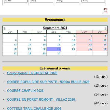
all day
all day
all day
all day
Evénements
«
Septembre 2021
»
Lun
Mar
Mer
Jeu
Ven
Sam
Dim
1
2
3
4
5
6
7
8
9
10
11
12
13
14
15
16
17
18
19
20
21
22
23
24
25
26
27
28
29
30
Evénement à venir
Coupe jounal LA GRUYERE 2026
(13 jours)
SOIREE POPULAIRE SUR PISTE - 5000m BULLE 2026
(13 jours)
COURSE CHAPLIN 2026
(14 jours)
COURSE EN FORET ROMONT - VILLAZ 2026
(42 jours)
COTTENS TRAIL CHALLENGE 2026