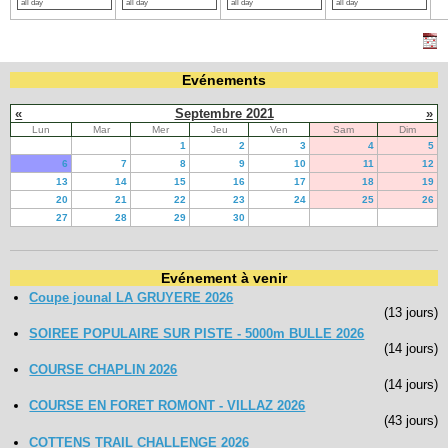
all day
all day
all day
all day
Evénements
«
Septembre 2021
»
Lun
Mar
Mer
Jeu
Ven
Sam
Dim
1
2
3
4
5
6
7
8
9
10
11
12
13
14
15
16
17
18
19
20
21
22
23
24
25
26
27
28
29
30
Evénement à venir
Coupe jounal LA GRUYERE 2026
(13 jours)
SOIREE POPULAIRE SUR PISTE - 5000m BULLE 2026
(14 jours)
COURSE CHAPLIN 2026
(14 jours)
COURSE EN FORET ROMONT - VILLAZ 2026
(43 jours)
COTTENS TRAIL CHALLENGE 2026