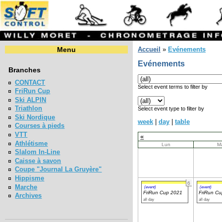
Menu
Accueil
»
Evénements
Evénements
Branches
CONTACT
Select event terms to filter by
FriRun Cup
Ski ALPIN
Triathlon
Select event type to filter by
Ski Nordique
week
|
day
|
table
Courses à pieds
VTT
«
Athlétisme
Lun
M
Slalom In-Line
Caisse à savon
Coupe "Journal La Gruyère"
Hippisme
6
Marche
(event)
(event)
FriRun Cup 2021
FriRun C
Archives
all day
all day