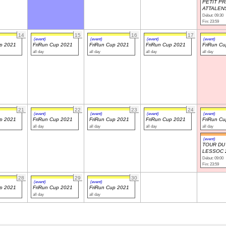
PETIT PR
ATTALEN
Début: 09:30
Fin: 23:59
14
15
16
17
(event)
(event)
(event)
(event)
up 2021
FriRun Cup 2021
FriRun Cup 2021
FriRun Cup 2021
FriRun C
all day
all day
all day
all day
21
22
23
24
(event)
(event)
(event)
(event)
up 2021
FriRun Cup 2021
FriRun Cup 2021
FriRun Cup 2021
FriRun C
all day
all day
all day
all day
(event)
TOUR DU 
LESSOC 
Début: 09:00
Fin: 23:59
28
29
30
(event)
(event)
up 2021
FriRun Cup 2021
FriRun Cup 2021
all day
all day