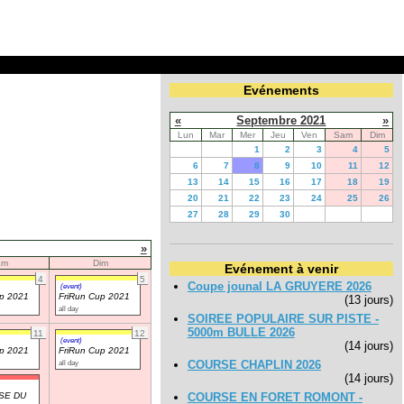
Evénements
«
Septembre 2021
»
Lun
Mar
Mer
Jeu
Ven
Sam
Dim
1
2
3
4
5
6
7
8
9
10
11
12
13
14
15
16
17
18
19
20
21
22
23
24
25
26
27
28
29
30
»
am
Dim
Evénement à venir
4
5
Coupe jounal LA GRUYERE 2026
(event)
up 2021
FriRun Cup 2021
(13 jours)
all day
SOIREE POPULAIRE SUR PISTE -
5000m BULLE 2026
11
12
(event)
(14 jours)
up 2021
FriRun Cup 2021
all day
COURSE CHAPLIN 2026
(14 jours)
SE DU
COURSE EN FORET ROMONT -