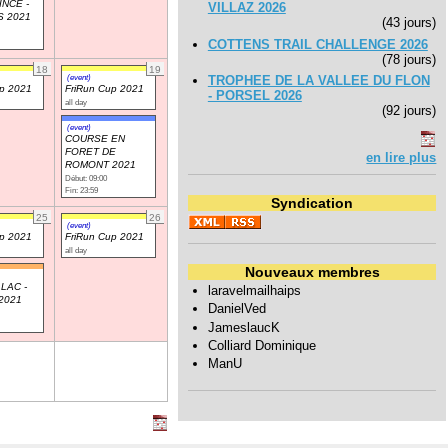
INCE -
VILLAZ 2026
S 2021
(43 jours)
COTTENS TRAIL CHALLENGE 2026
(78 jours)
18
19
(event)
TROPHEE DE LA VALLEE DU FLON
up 2021
FriRun Cup 2021
- PORSEL 2026
all day
(92 jours)
(event)
COURSE EN
FORET DE
en lire plus
ROMONT 2021
Début: 09:00
Fin: 23:59
Syndication
25
26
(event)
up 2021
FriRun Cup 2021
all day
Nouveaux membres
LAC -
laravelmailhaips
2021
DanielVed
JameslaucK
Colliard Dominique
ManU