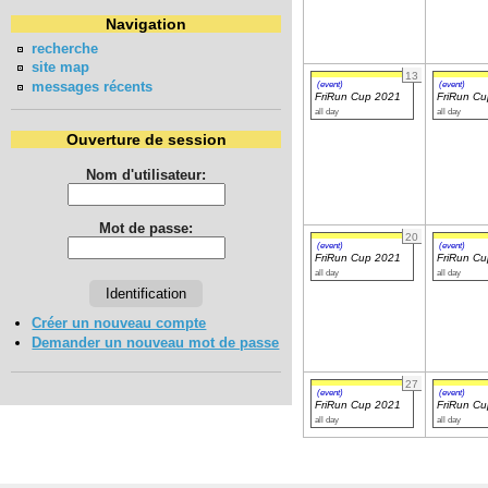
Navigation
recherche
site map
13
messages récents
(event)
(event)
FriRun Cup 2021
FriRun C
all day
all day
Ouverture de session
Nom d'utilisateur:
Mot de passe:
20
(event)
(event)
FriRun Cup 2021
FriRun C
all day
all day
Créer un nouveau compte
Demander un nouveau mot de passe
27
(event)
(event)
FriRun Cup 2021
FriRun C
all day
all day