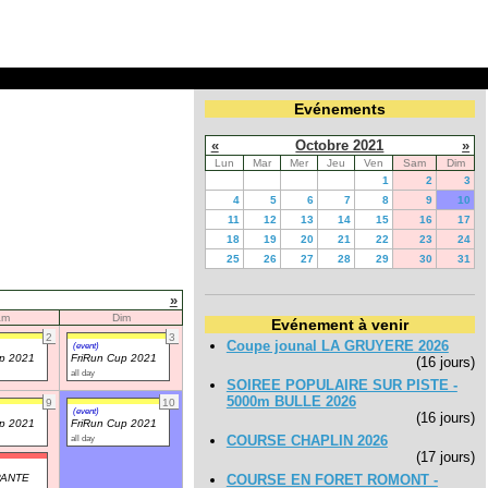
Evénements
«
Octobre 2021
»
Lun
Mar
Mer
Jeu
Ven
Sam
Dim
1
2
3
4
5
6
7
8
9
10
11
12
13
14
15
16
17
18
19
20
21
22
23
24
25
26
27
28
29
30
31
»
am
Dim
Evénement à venir
2
3
Coupe jounal LA GRUYERE 2026
(event)
up 2021
FriRun Cup 2021
(16 jours)
all day
SOIREE POPULAIRE SUR PISTE -
5000m BULLE 2026
9
10
(event)
(16 jours)
up 2021
FriRun Cup 2021
all day
COURSE CHAPLIN 2026
(17 jours)
PANTE
COURSE EN FORET ROMONT -