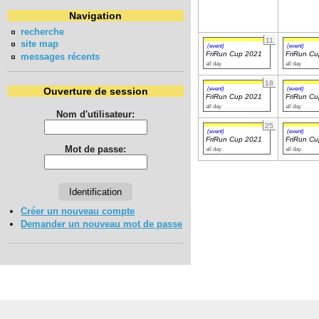
Navigation
recherche
11
site map
(event)
(event)
FriRun Cup 2021
FriRun C
messages récents
all day
all day
18
(event)
(event)
Ouverture de session
FriRun Cup 2021
FriRun C
all day
all day
Nom d'utilisateur:
25
(event)
(event)
FriRun Cup 2021
FriRun C
Mot de passe:
all day
all day
Créer un nouveau compte
Demander un nouveau mot de passe