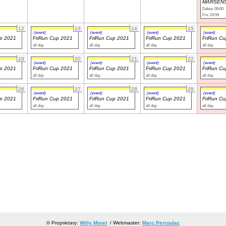
MARSENS
Début: 09:00
Fin: 23:59
12
13
14
15
(event)
(event)
(event)
(event)
up 2021
FriRun Cup 2021
FriRun Cup 2021
FriRun Cup 2021
FriRun C
all day
all day
all day
all day
19
20
21
22
(event)
(event)
(event)
(event)
up 2021
FriRun Cup 2021
FriRun Cup 2021
FriRun Cup 2021
FriRun C
all day
all day
all day
all day
26
27
28
29
(event)
(event)
(event)
(event)
up 2021
FriRun Cup 2021
FriRun Cup 2021
FriRun Cup 2021
FriRun C
all day
all day
all day
all day
© Proprietary:
Willy Moret
/ Webmaster:
Marc Perroulaz