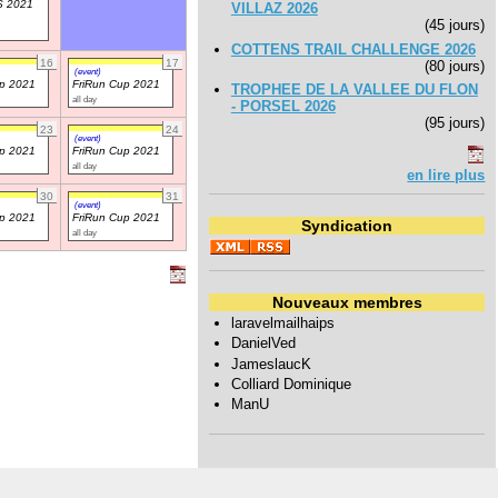
 2021
VILLAZ 2026
(45 jours)
COTTENS TRAIL CHALLENGE 2026
16
17
(80 jours)
(event)
up 2021
FriRun Cup 2021
TROPHEE DE LA VALLEE DU FLON
all day
- PORSEL 2026
(95 jours)
23
24
(event)
up 2021
FriRun Cup 2021
all day
en lire plus
30
31
(event)
up 2021
FriRun Cup 2021
Syndication
all day
Nouveaux membres
laravelmailhaips
DanielVed
JameslaucK
Colliard Dominique
ManU