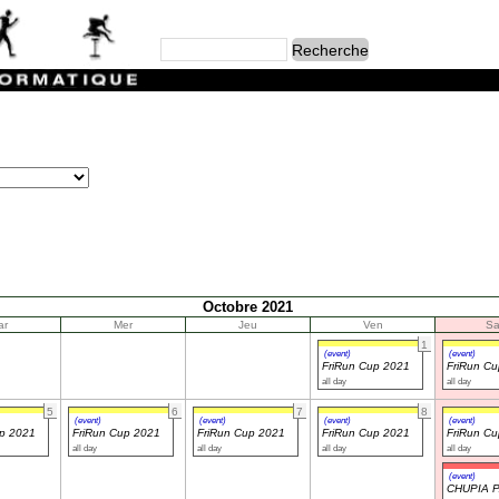
Octobre 2021
ar
Mer
Jeu
Ven
S
1
(event)
(event)
FriRun Cup 2021
FriRun C
all day
all day
5
6
7
8
(event)
(event)
(event)
(event)
up 2021
FriRun Cup 2021
FriRun Cup 2021
FriRun Cup 2021
FriRun C
all day
all day
all day
all day
(event)
CHUPIA 