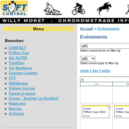
Menu
Accueil
»
Evénements
Evénements
Branches
CONTACT
Select event terms to filter by
FriRun Cup
Ski ALPIN
Triathlon
Select event type to filter by
Ski Nordique
week
|
day
|
table
Courses à pieds
VTT
«
Athlétisme
Lun
M
Slalom In-Line
Caisse à savon
Coupe "Journal La Gruyère"
Hippisme
4
Marche
(event)
(event)
FriRun Cup 2021
FriRun C
Archives
all day
all day