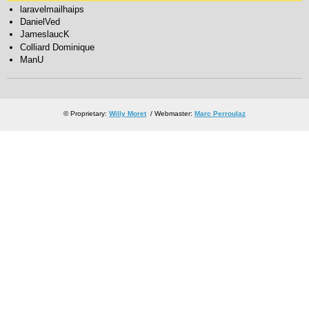
laravelmailhaips
DanielVed
JameslaucK
Colliard Dominique
ManU
© Proprietary:
Willy Moret
/ Webmaster:
Marc Perroulaz