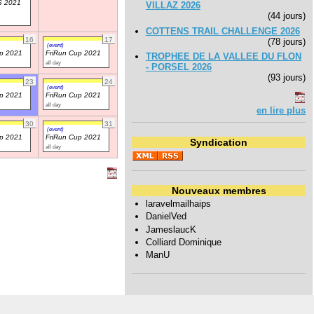
 2021
VILLAZ 2026
(44 jours)
COTTENS TRAIL CHALLENGE 2026
16
17
(78 jours)
(event)
up 2021
FriRun Cup 2021
TROPHEE DE LA VALLEE DU FLON
all day
- PORSEL 2026
(93 jours)
23
24
(event)
up 2021
FriRun Cup 2021
all day
en lire plus
30
31
(event)
up 2021
FriRun Cup 2021
Syndication
all day
Nouveaux membres
laravelmailhaips
DanielVed
JameslaucK
Colliard Dominique
ManU