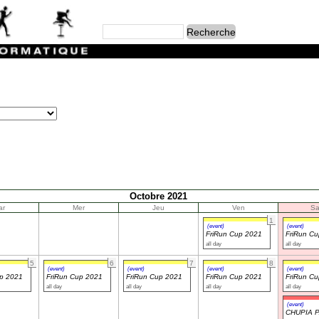
Octobre 2021
ar
Mer
Jeu
Ven
S
1
(event)
(event)
FriRun Cup 2021
FriRun C
all day
all day
5
6
7
8
(event)
(event)
(event)
(event)
up 2021
FriRun Cup 2021
FriRun Cup 2021
FriRun Cup 2021
FriRun C
all day
all day
all day
all day
(event)
CHUPIA 