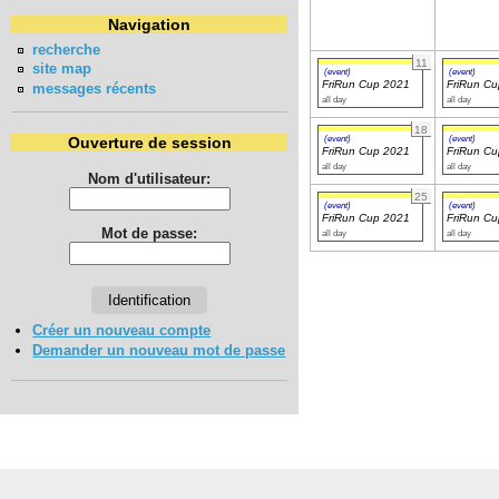
Navigation
recherche
11
site map
(event)
(event)
FriRun Cup 2021
FriRun C
messages récents
all day
all day
18
(event)
(event)
Ouverture de session
FriRun Cup 2021
FriRun C
all day
all day
Nom d'utilisateur:
25
(event)
(event)
FriRun Cup 2021
FriRun C
Mot de passe:
all day
all day
Créer un nouveau compte
Demander un nouveau mot de passe