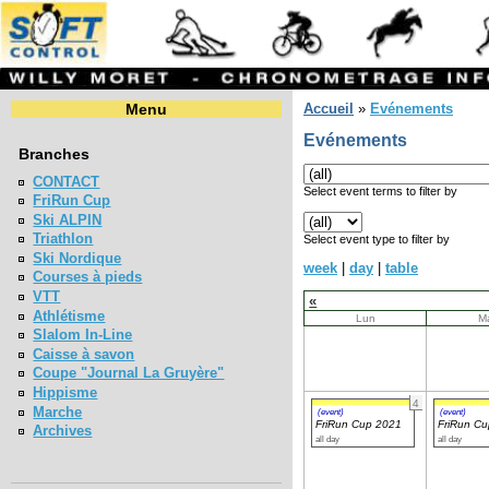
Menu
Accueil
»
Evénements
Evénements
Branches
CONTACT
Select event terms to filter by
FriRun Cup
Ski ALPIN
Triathlon
Select event type to filter by
Ski Nordique
week
|
day
|
table
Courses à pieds
VTT
«
Athlétisme
Lun
M
Slalom In-Line
Caisse à savon
Coupe "Journal La Gruyère"
Hippisme
4
Marche
(event)
(event)
FriRun Cup 2021
FriRun C
Archives
all day
all day