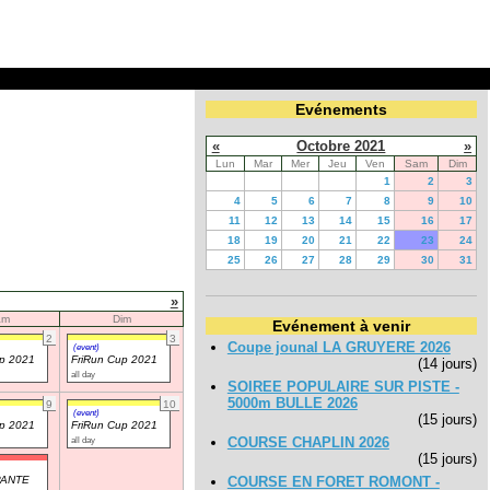
Evénements
«
Octobre 2021
»
Lun
Mar
Mer
Jeu
Ven
Sam
Dim
1
2
3
4
5
6
7
8
9
10
11
12
13
14
15
16
17
18
19
20
21
22
23
24
25
26
27
28
29
30
31
»
am
Dim
Evénement à venir
2
3
Coupe jounal LA GRUYERE 2026
(event)
up 2021
FriRun Cup 2021
(14 jours)
all day
SOIREE POPULAIRE SUR PISTE -
5000m BULLE 2026
9
10
(event)
(15 jours)
up 2021
FriRun Cup 2021
all day
COURSE CHAPLIN 2026
(15 jours)
PANTE
COURSE EN FORET ROMONT -