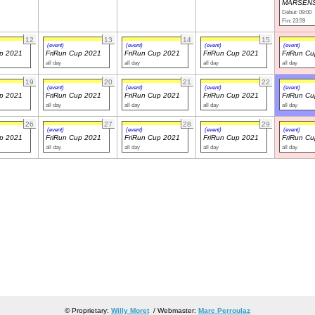
MARSENS
Début: 09:00
Fin: 23:59
12
13
14
15
(event)
(event)
(event)
(event)
up 2021
FriRun Cup 2021
FriRun Cup 2021
FriRun Cup 2021
FriRun C
all day
all day
all day
all day
19
20
21
22
(event)
(event)
(event)
(event)
up 2021
FriRun Cup 2021
FriRun Cup 2021
FriRun Cup 2021
FriRun C
all day
all day
all day
all day
26
27
28
29
(event)
(event)
(event)
(event)
up 2021
FriRun Cup 2021
FriRun Cup 2021
FriRun Cup 2021
FriRun C
all day
all day
all day
all day
© Proprietary:
Willy Moret
/ Webmaster:
Marc Perroulaz