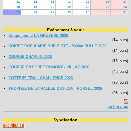
11
12
13
14
15
16
17
18
19
20
21
22
23
24
25
26
27
28
29
30
31
Evénement à venir
Coupe jounal LA GRUYERE 2026
(14 jours)
SOIREE POPULAIRE SUR PISTE - 5000m BULLE 2026
(14 jours)
COURSE CHAPLIN 2026
(15 jours)
COURSE EN FORET ROMONT - VILLAZ 2026
(43 jours)
COTTENS TRAIL CHALLENGE 2026
(78 jours)
TROPHEE DE LA VALLEE DU FLON - PORSEL 2026
(93 jours)
en lire plus
Syndication