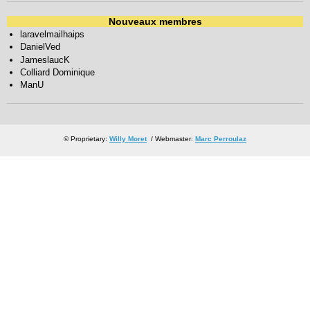
Nouveaux membres
laravelmailhaips
DanielVed
JameslaucK
Colliard Dominique
ManU
© Proprietary:
Willy Moret
/ Webmaster:
Marc Perroulaz