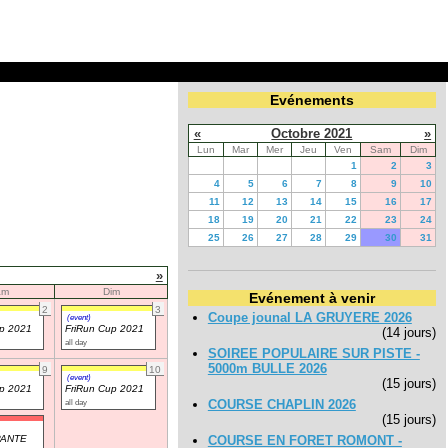
Evénements
«
Octobre 2021
»
Lun
Mar
Mer
Jeu
Ven
Sam
Dim
1
2
3
4
5
6
7
8
9
10
11
12
13
14
15
16
17
18
19
20
21
22
23
24
25
26
27
28
29
30
31
»
am
Dim
Evénement à venir
2
3
Coupe jounal LA GRUYERE 2026
(event)
up 2021
FriRun Cup 2021
(14 jours)
all day
SOIREE POPULAIRE SUR PISTE -
5000m BULLE 2026
9
10
(event)
(15 jours)
up 2021
FriRun Cup 2021
all day
COURSE CHAPLIN 2026
(15 jours)
PANTE
COURSE EN FORET ROMONT -