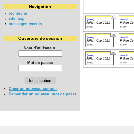
Navigation
recherche
11
site map
(event)
(event)
FriRun Cup 2021
FriRun C
messages récents
all day
all day
18
(event)
(event)
Ouverture de session
FriRun Cup 2021
FriRun C
all day
all day
Nom d'utilisateur:
25
(event)
(event)
FriRun Cup 2021
FriRun C
Mot de passe:
all day
all day
Créer un nouveau compte
Demander un nouveau mot de passe