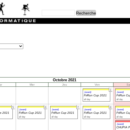
Octobre 2021
ar
Mer
Jeu
Ven
S
1
(event)
(event)
FriRun Cup 2021
FriRun C
all day
all day
5
6
7
8
(event)
(event)
(event)
(event)
up 2021
FriRun Cup 2021
FriRun Cup 2021
FriRun Cup 2021
FriRun C
all day
all day
all day
all day
(event)
CHUPIA 