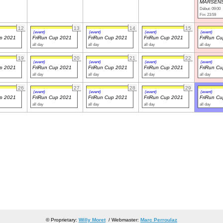
MARSENS
Début: 09:00
Fin: 23:59
12
13
14
15
(event)
(event)
(event)
(event)
up 2021
FriRun Cup 2021
FriRun Cup 2021
FriRun Cup 2021
FriRun C
all day
all day
all day
all day
19
20
21
22
(event)
(event)
(event)
(event)
up 2021
FriRun Cup 2021
FriRun Cup 2021
FriRun Cup 2021
FriRun C
all day
all day
all day
all day
26
27
28
29
(event)
(event)
(event)
(event)
up 2021
FriRun Cup 2021
FriRun Cup 2021
FriRun Cup 2021
FriRun C
all day
all day
all day
all day
© Proprietary:
Willy Moret
/ Webmaster:
Marc Perroulaz