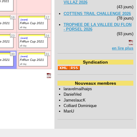
 2021
VILLAZ 2026
(43 jours)
COTTENS TRAIL CHALLENGE 2026
16
17
(78 jours)
(event)
up 2021
FriRun Cup 2021
TROPHEE DE LA VALLEE DU FLON
all day
- PORSEL 2026
(93 jours)
23
24
(event)
up 2021
FriRun Cup 2021
all day
en lire plus
30
31
(event)
up 2021
FriRun Cup 2021
Syndication
all day
Nouveaux membres
laravelmailhaips
DanielVed
JameslaucK
Colliard Dominique
ManU