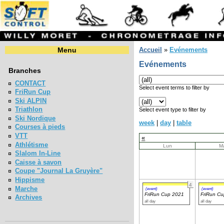
Menu
Accueil
»
Evénements
Evénements
Branches
CONTACT
Select event terms to filter by
FriRun Cup
Ski ALPIN
Triathlon
Select event type to filter by
Ski Nordique
week
|
day
|
table
Courses à pieds
VTT
«
Athlétisme
Lun
M
Slalom In-Line
Caisse à savon
Coupe "Journal La Gruyère"
Hippisme
4
Marche
(event)
(event)
FriRun Cup 2021
FriRun C
Archives
all day
all day