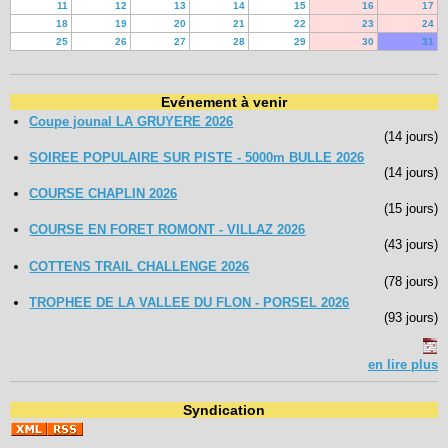
11
12
13
14
15
16
17
18
19
20
21
22
23
24
25
26
27
28
29
30
31
Evénement à venir
Coupe jounal LA GRUYERE 2026
(14 jours)
SOIREE POPULAIRE SUR PISTE - 5000m BULLE 2026
(14 jours)
COURSE CHAPLIN 2026
(15 jours)
COURSE EN FORET ROMONT - VILLAZ 2026
(43 jours)
COTTENS TRAIL CHALLENGE 2026
(78 jours)
TROPHEE DE LA VALLEE DU FLON - PORSEL 2026
(93 jours)
en lire plus
Syndication