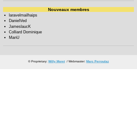
Nouveaux membres
laravelmailhaips
DanielVed
JameslaucK
Colliard Dominique
ManU
© Proprietary:
Willy Moret
/ Webmaster:
Marc Perroulaz