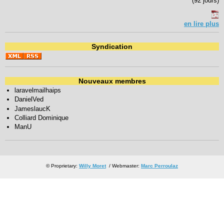
(92 jours)
en lire plus
Syndication
Nouveaux membres
laravelmailhaips
DanielVed
JameslaucK
Colliard Dominique
ManU
© Proprietary:
Willy Moret
/ Webmaster:
Marc Perroulaz