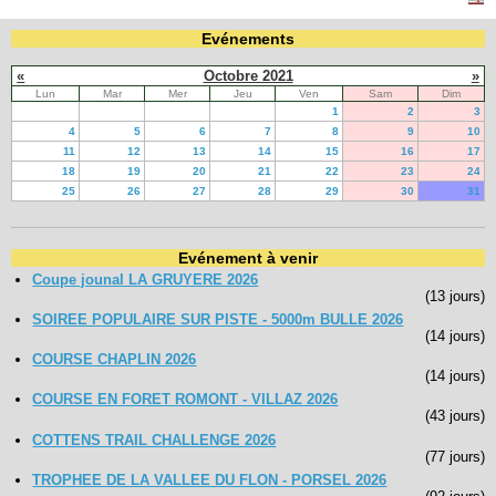
Evénements
Navigation
recherche
«
Octobre 2021
»
site map
Lun
Mar
Mer
Jeu
Ven
Sam
Dim
messages récents
1
2
3
4
5
6
7
8
9
10
11
12
13
14
15
16
17
Ouverture de session
18
19
20
21
22
23
24
25
26
27
28
29
30
31
Nom d'utilisateur:
Mot de passe:
Evénement à venir
Coupe jounal LA GRUYERE 2026
(13 jours)
SOIREE POPULAIRE SUR PISTE - 5000m BULLE 2026
(14 jours)
Créer un nouveau compte
COURSE CHAPLIN 2026
Demander un nouveau mot de passe
(14 jours)
COURSE EN FORET ROMONT - VILLAZ 2026
(43 jours)
COTTENS TRAIL CHALLENGE 2026
(77 jours)
TROPHEE DE LA VALLEE DU FLON - PORSEL 2026